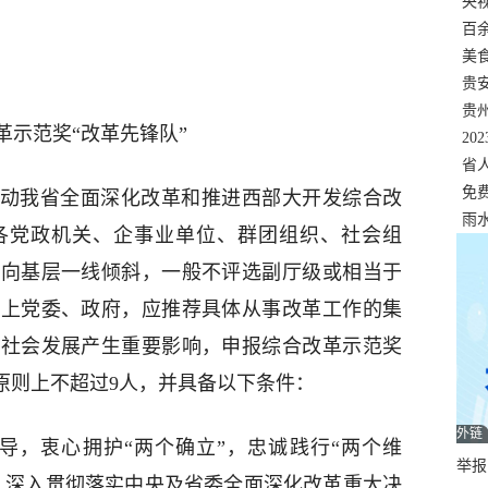
错
央
温
百
正式
美
两
贵
贵
革示范奖“改革先锋队”
名
20
色
省
资
免
在推动我省全面深化改革和推进西部大开发综合改
展，
雨
各党政机关、企事业单位、群团组织、社会组
选向基层一线倾斜，一般不评选副厅级或相当于
以上党委、政府，应推荐具体从事改革工作的集
济社会发展产生重要影响，申报综合改革示范奖
原则上不超过9人，并具备以下条件：
外链
导，衷心拥护“两个确立”，忠诚践行“两个维
举报邮
，深入贯彻落实中央及省委全面深化改革重大决