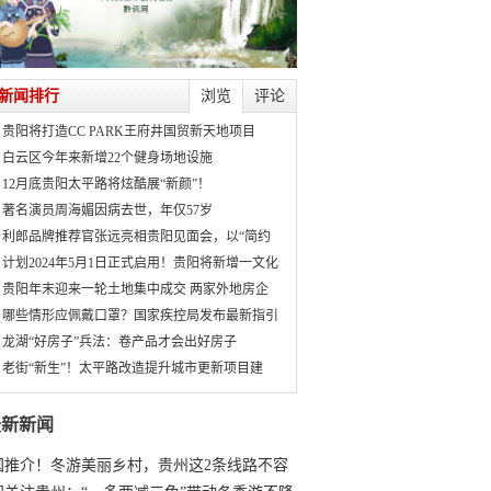
新闻排行
浏览
评论
贵阳将打造CC PARK王府井国贸新天地项目
白云区今年来新增22个健身场地设施
12月底贵阳太平路将炫酷展“新颜”！
著名演员周海媚因病去世，年仅57岁
利郎品牌推荐官张远亮相贵阳见面会，以“简约
计划2024年5月1日正式启用！贵阳将新增一文化
贵阳年末迎来一轮土地集中成交 两家外地房企
哪些情形应佩戴口罩？国家疾控局发布最新指引
龙湖“好房子”兵法：卷产品才会出好房子
老街“新生”！太平路改造提升城市更新项目建
最新新闻
国推介！冬游美丽乡村，贵州这2条线路不容