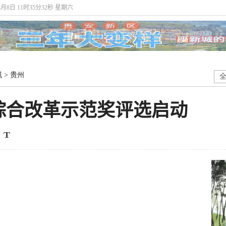
8月8日 11时35分33秒 星期六
讯
>
贵州
省综合改革示范奖评选启动