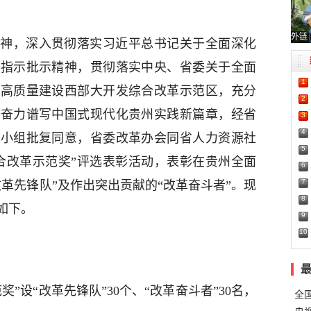
外链
神，深入贯彻落实习近平总书记关于全面深化
要指示批示精神，贯彻落实中央、省委关于全面
1
动高质量建设西部大开发综合改革示范区，充分
2
，奋力谱写中国式现代化贵州实践新篇章，经省
3
4
调小组批复同意，省委改革办会同省人力资源社
5
综合改革示范奖”评选表彰活动，表彰在贵州全面
6
7
革先锋队”及作出突出贡献的“改革奋斗者”。现
8
如下。
9
10
奖”设“改革先锋队”30个、“改革奋斗者”30名，
全