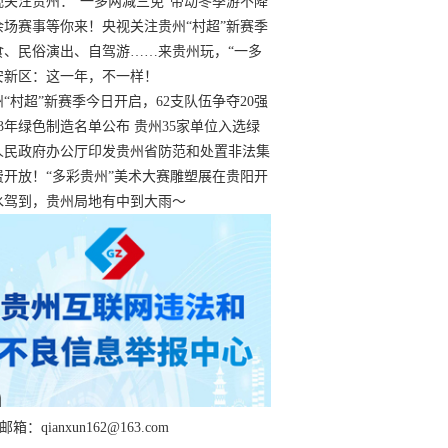
过
视关注贵州：“一多两减三免”带动冬季游不降
余场赛事等你来！央视关注贵州“村超”新赛季
“打响”
食、民俗演出、自驾游……来贵州玩，“一多
减三免”！
安新区：这一年，不一样！
州“村超”新赛季今日开启，62支队伍争夺20强
额
23年绿色制造名单公布 贵州35家单位入选绿
工厂
人民政府办公厅印发贵州省防范和处置非法集
工作实施细则
费开放！“多彩贵州”美术大赛雕塑展在贵阳开
持续至1月19日
水驾到，贵州局地有中到大雨～
箱：qianxun162@163.com