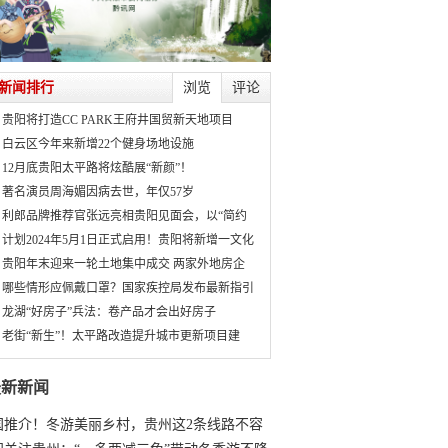
新闻排行
浏览
评论
贵阳将打造CC PARK王府井国贸新天地项目
白云区今年来新增22个健身场地设施
12月底贵阳太平路将炫酷展“新颜”！
著名演员周海媚因病去世，年仅57岁
利郎品牌推荐官张远亮相贵阳见面会，以“简约
计划2024年5月1日正式启用！贵阳将新增一文化
贵阳年末迎来一轮土地集中成交 两家外地房企
哪些情形应佩戴口罩？国家疾控局发布最新指引
龙湖“好房子”兵法：卷产品才会出好房子
老街“新生”！太平路改造提升城市更新项目建
最新新闻
国推介！冬游美丽乡村，贵州这2条线路不容