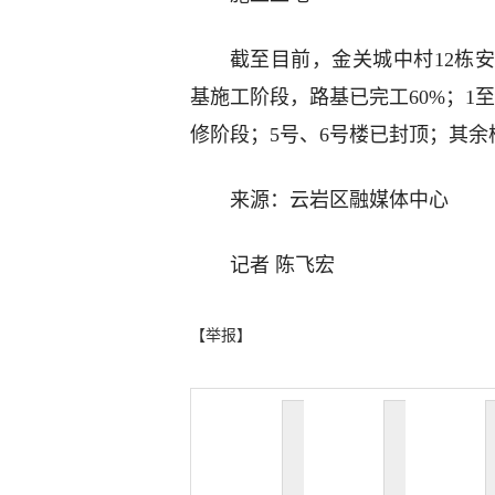
截至目前，金关城中村12栋
基施工阶段，路基已完工60%；1
修阶段；5号、6号楼已封顶；其
来源：云岩区融媒体中心
记者 陈飞宏
【举报】