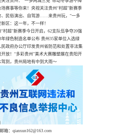
过
视关注贵州：“一多两减三免”带动冬季游不降
余场赛事等你来！央视关注贵州“村超”新赛季
“打响”
食、民俗演出、自驾游……来贵州玩，“一多
减三免”！
安新区：这一年，不一样！
州“村超”新赛季今日开启，62支队伍争夺20强
额
23年绿色制造名单公布 贵州35家单位入选绿
工厂
人民政府办公厅印发贵州省防范和处置非法集
工作实施细则
费开放！“多彩贵州”美术大赛雕塑展在贵阳开
持续至1月19日
水驾到，贵州局地有中到大雨～
箱：qianxun162@163.com