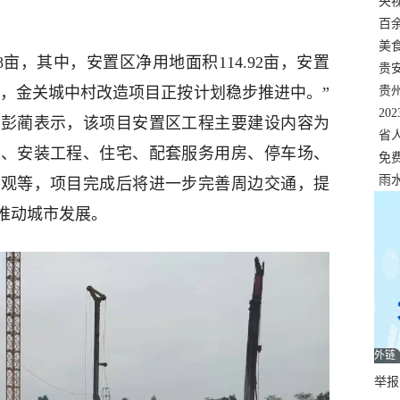
错
央
温
百
正式
美
48亩，其中，安置区净用地面积114.92亩，安置
两
贵
贵
目前，金关城中村改造项目正按计划稳步推进中。”
名
20
人彭蔺表示，该项目安置区工程主要建设内容为
色
省
程、安装工程、住宅、配套服务用房、停车场、
资
免
展，
雨
景观等，项目完成后将进一步完善周边交通，提
推动城市发展。
外链
举报邮