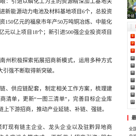
眼：引进以磷化工为主的资源精深加工基地关
；引进新能源动力电池及材料基地项目6个，总投资
外链
投资150亿元的福泉市年产50万吨铜冶炼、中能化
亿元以上项目18个；新引进500强企业投资项目
1
2
3
4
南州积极探索拓展招商新模式，运用多种方式
5
招大引强不断取得新突破。
6
7
8
链、供应链配套，制定相关工作方案，梳理建
9
招商清单，更新“一图三清单”，完善目标企业库
10
链上下游招商，推动产业延链、补链、强链。
紧盯现有链主企业、龙头企业以及驻黔异地商
全