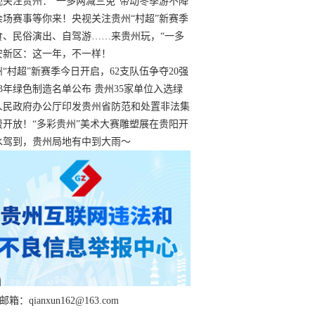
过
视关注贵州：“一多两减三免”带动冬季游不降
余场赛事等你来！央视关注贵州“村超”新赛季
“打响”
食、民俗演出、自驾游……来贵州玩，“一多
减三免”！
安新区：这一年，不一样！
州“村超”新赛季今日开启，62支队伍争夺20强
额
23年绿色制造名单公布 贵州35家单位入选绿
工厂
人民政府办公厅印发贵州省防范和处置非法集
工作实施细则
费开放！“多彩贵州”美术大赛雕塑展在贵阳开
持续至1月19日
水驾到，贵州局地有中到大雨～
箱：qianxun162@163.com