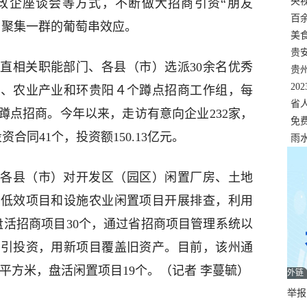
错
央
政企座谈会等方式，不断做大招商引资“朋友
温
百
、聚集一群的葡萄串效应。
正式
美
两
贵
直相关职能部门、各县（市）选派30余名优秀
贵
名
20
业、农业产业和环贵阳４个蹲点招商工作组，每
色
省
蹲点招商。今年以来，走访有意向企业232家，
资
免
合同41个，投资额150.13亿元。
展，
雨
各县（市）对开发区（园区）闲置厂房、土地
置低效项目和设施农业闲置项目开展排查，利用
盘活招商项目30个，通过省招商项目管理系统以
源引投资，用新项目覆盖旧资产。目前，该州通
万平方米，盘活闲置项目19个。（记者 李蔓毓）
外链
举报邮