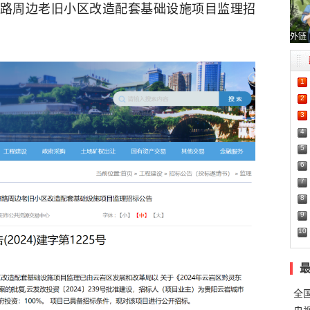
省府路周边老旧小区改造配套基础设施项目监理招
外链
1
2
3
4
5
6
7
8
9
10
全