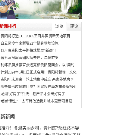
新闻排行
浏览
评论
贵阳将打造CC PARK王府井国贸新天地项目
白云区今年来新增22个健身场地设施
12月底贵阳太平路将炫酷展“新颜”！
著名演员周海媚因病去世，年仅57岁
利郎品牌推荐官张远亮相贵阳见面会，以“简约
计划2024年5月1日正式启用！贵阳将新增一文化
贵阳年末迎来一轮土地集中成交 两家外地房企
哪些情形应佩戴口罩？国家疾控局发布最新指引
龙湖“好房子”兵法：卷产品才会出好房子
老街“新生”！太平路改造提升城市更新项目建
最新新闻
国推介！冬游美丽乡村，贵州这2条线路不容