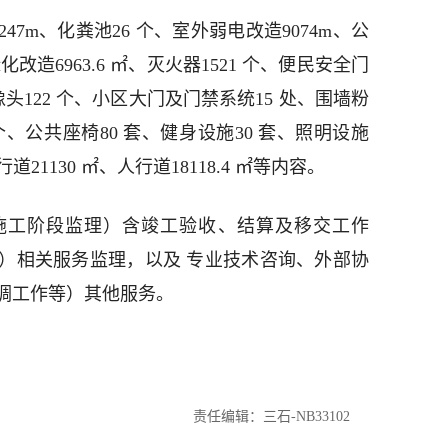
47m、化粪池26 个、室外弱电改造9074m、公
改造6963.6 ㎡、灭火器1521 个、便民安全门
摄像头122 个、小区大门及门禁系统15 处、围墙粉
5个、公共座椅80 套、健身设施30 套、照明设施
道21130 ㎡、人行道18118.4 ㎡等内容。
施工阶段监理）含竣工验收、结算及移交工作
）相关服务监理，以及 专业技术咨询、外部协
调工作等）其他服务。
责任编辑：三石-NB33102