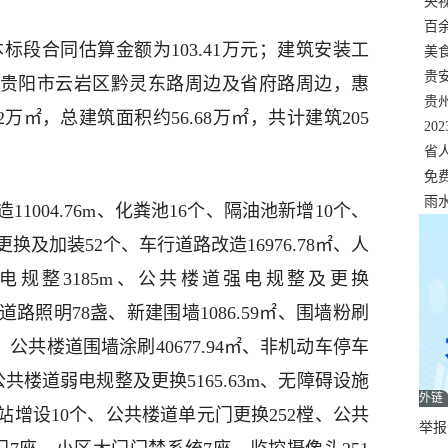
错
央
温
百
，本标段合同估算金额为103.41万元；建筑安装工
正式
美
两
贵
点位于贵阳市云岩区黔灵东路周边及省府路周边，惠
贵
92万㎡，总建筑面积约56.68万㎡，共计建筑205
名
20
色
省
资
免
展，
雨
1004.76m、化粪池16个、隔油池新增10个、
更换及加装52个、车行道路改造16976.78㎡、人
外强电规整3185m、公共楼道强电规整及更换
盏、道路照明78盏、新建围墙1086.59㎡、围墙粉刷
处、公共楼道围墙涂刷40677.94㎡、非机动车停车
、公共楼道弱电规整及更换5165.63m、无障碍设施
外链
消防站增设10个、公共楼道单元门更换252樘、公共
举报邮