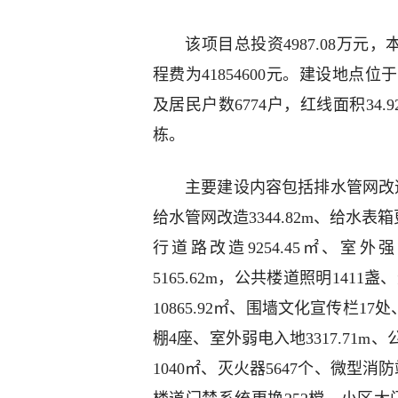
该项目总投资4987.08万元
程费为41854600元。建设地
及居民户数6774户，红线面积34.
栋。
主要建设内容包括排水管网改造1
给水管网改造3344.82m、给水表箱
行道路改造9254.45㎡、室
5165.62m，公共楼道照明1411
10865.92㎡、围墙文化宣传栏17
棚4座、室外弱电入地3317.71m
1040㎡、灭火器5647个、微型