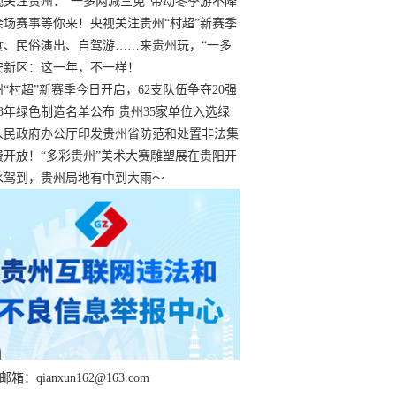
过
视关注贵州：“一多两减三免”带动冬季游不降
余场赛事等你来！央视关注贵州“村超”新赛季
“打响”
食、民俗演出、自驾游……来贵州玩，“一多
减三免”！
安新区：这一年，不一样！
州“村超”新赛季今日开启，62支队伍争夺20强
额
23年绿色制造名单公布 贵州35家单位入选绿
工厂
人民政府办公厅印发贵州省防范和处置非法集
工作实施细则
费开放！“多彩贵州”美术大赛雕塑展在贵阳开
持续至1月19日
水驾到，贵州局地有中到大雨～
箱：qianxun162@163.com