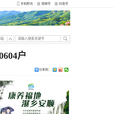
手机黔讯
视频号
抖音号
全站
604户
分享到：