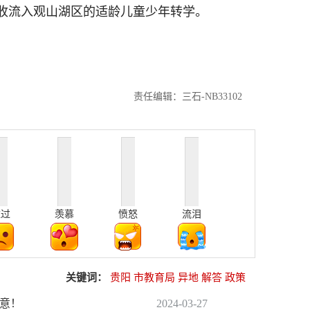
收流入观山湖区的适龄儿童少年转学。
责任编辑：三石-NB33102
难过
羡慕
愤怒
流泪
关键词：
贵阳
市教育局
异地
解答
政策
注意！
2024-03-27