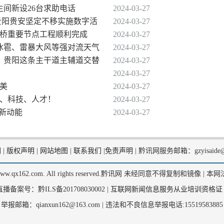
生间新设26台求助电话
2024-03-27
！贵阳贵安坚定不移实施数字活
2024-03-27
架桥重要节点工程顺利完成
2024-03-27
有冰雹、雷暴大风等强对流天气
2024-03-27
6时，贵阳这条主干道主辅道交替
2024-03-27
2024-03-27
光美
2024-03-27
业、科技、人才！
2024-03-27
贸新动能
2024-03-27
们
|
版权声明
|
网站地图
|
联系我们
|
免责声明
|
黔讯网服务邮箱：gzyisaide@
2, www.qx162.com. All rights reserved.黔讯网 未经同意不得复制和镜像 |
本网
备案号：黔ILS备201708030002 |
互联网新闻信息服务从业培训资格证
举报邮箱：qianxun162@163.com |
违法和不良信息举报电话:15519583885