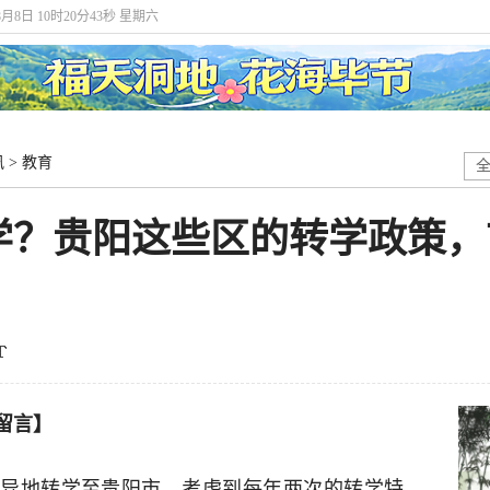
8月8日 10时20分43秒 星期六
讯
>
教育
学？贵阳这些区的转学政策，
留言】
异地转学至贵阳市。考虑到每年两次的转学特