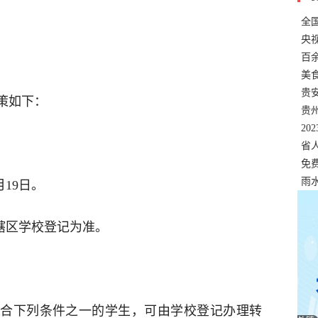
全
错
央
温
百
正式
美
两
贵
政策如下：
贵
名
20
色
省
资
免
展，
雨
月19日。
辖区学校登记为准。
合下列条件之一的学生，可由学校登记办理转