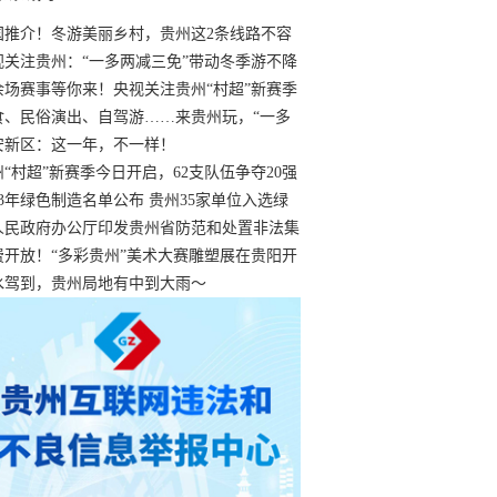
国推介！冬游美丽乡村，贵州这2条线路不容
过
视关注贵州：“一多两减三免”带动冬季游不降
余场赛事等你来！央视关注贵州“村超”新赛季
“打响”
食、民俗演出、自驾游……来贵州玩，“一多
减三免”！
安新区：这一年，不一样！
州“村超”新赛季今日开启，62支队伍争夺20强
额
23年绿色制造名单公布 贵州35家单位入选绿
工厂
人民政府办公厅印发贵州省防范和处置非法集
工作实施细则
费开放！“多彩贵州”美术大赛雕塑展在贵阳开
持续至1月19日
水驾到，贵州局地有中到大雨～