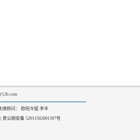
126.com
法律顾问： 欧阳令狐 李丰
|
贵公网安备 52011502001397号