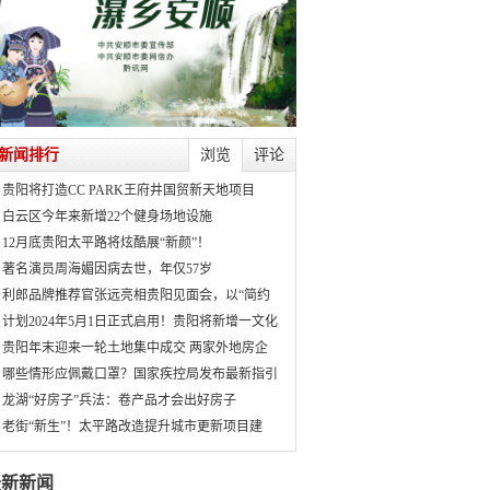
新闻排行
浏览
评论
贵阳将打造CC PARK王府井国贸新天地项目
白云区今年来新增22个健身场地设施
12月底贵阳太平路将炫酷展“新颜”！
著名演员周海媚因病去世，年仅57岁
利郎品牌推荐官张远亮相贵阳见面会，以“简约
计划2024年5月1日正式启用！贵阳将新增一文化
贵阳年末迎来一轮土地集中成交 两家外地房企
哪些情形应佩戴口罩？国家疾控局发布最新指引
龙湖“好房子”兵法：卷产品才会出好房子
老街“新生”！太平路改造提升城市更新项目建
最新新闻