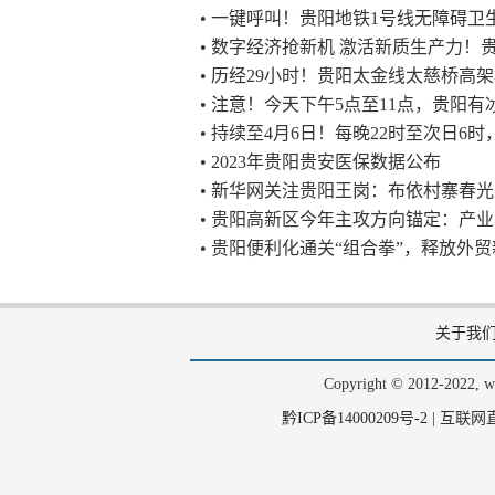
• 一键呼叫！贵阳地铁1号线无障碍卫
• 数字经济抢新机 激活新质生产力
• 历经29小时！贵阳太金线太慈桥高
• 注意！今天下午5点至11点，贵阳
• 持续至4月6日！每晚22时至次日
• 2023年贵阳贵安医保数据公布
• 新华网关注贵阳王岗：布依村寨春
• 贵阳高新区今年主攻方向锚定：产
• 贵阳便利化通关“组合拳”，释放外
关于我
Copyright © 2012-202
黔ICP备14000209号-2
|
互联网直播