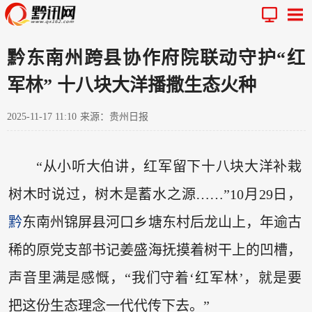
黔东南州跨县协作府院联动守护“红
军林” 十八块大洋播撒生态火种
2025-11-17 11:10
来源：贵州日报
“从小听大伯讲，红军留下十八块大洋补栽
树木时说过，树木是蓄水之源……”10月29日，
黔
东南州锦屏县河口乡塘东村后龙山上，年逾古
稀的原党支部书记姜盛海抚摸着树干上的凹槽，
声音里满是感慨，“我们守着‘红军林’，就是要
把这份生态理念一代代传下去。”