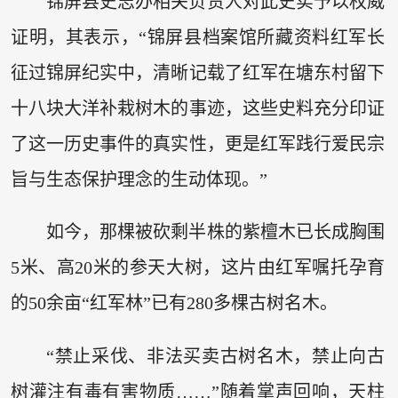
锦屏县史志办相关负责人对此史实予以权威
证明，其表示，“锦屏县档案馆所藏资料红军长
征过锦屏纪实中，清晰记载了红军在塘东村留下
十八块大洋补栽树木的事迹，这些史料充分印证
了这一历史事件的真实性，更是红军践行爱民宗
旨与生态保护理念的生动体现。”
如今，那棵被砍剩半株的紫檀木已长成胸围
5米、高20米的参天大树，这片由红军嘱托孕育
的50余亩“红军林”已有280多棵古树名木。
“禁止采伐、非法买卖古树名木，禁止向古
树灌注有毒有害物质……”随着掌声回响，天柱