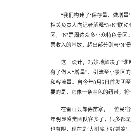
“我们构建了‘保存量、做增量
相关负责人向记者解释“3+N”联动
区，‘N’是周边众多小众特色景区
票收入的基数，超出部分则与‘N’
这一设计，巧妙地解决了“谁
有了做大“增量”、引流至小景区
和客流量。自今年8月6日首发团至
要的是，它像一条金色的纽带，将“
在雷山县郎德苗寨，一位民宿
年明显感觉团队客多了，很多都
也有限，现在是‘大树底下好乘凉’。