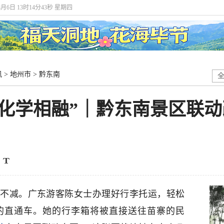
8月6日 13时14分44秒 星期四
讯
>
地州市
>
黔东南
“化学相融”｜黔东南景区联
不减。广东游客陈女士办理好行李托运，轻松
的直通车。她的行李箱将被直接送往苗寨的民