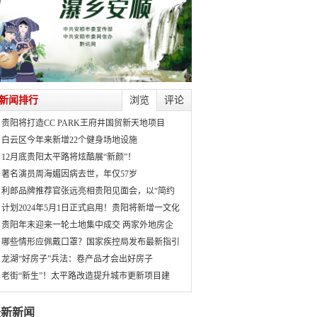
新闻排行
浏览
评论
贵阳将打造CC PARK王府井国贸新天地项目
白云区今年来新增22个健身场地设施
12月底贵阳太平路将炫酷展“新颜”！
著名演员周海媚因病去世，年仅57岁
利郎品牌推荐官张远亮相贵阳见面会，以“简约
计划2024年5月1日正式启用！贵阳将新增一文化
贵阳年末迎来一轮土地集中成交 两家外地房企
哪些情形应佩戴口罩？国家疾控局发布最新指引
龙湖“好房子”兵法：卷产品才会出好房子
老街“新生”！太平路改造提升城市更新项目建
最新新闻