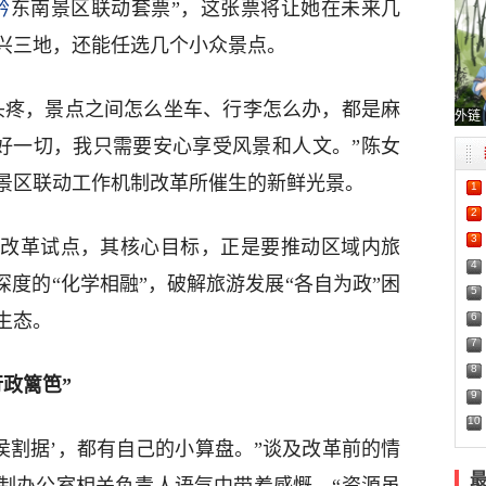
黔
东南景区联动套票”，这张票将让她在未来几
兴三地，还能任选几个小众景点。
头疼，景点之间怎么坐车、行李怎么办，都是麻
外链
排好一切，我只需要安心享受风景和人文。”陈女
景区联动工作机制改革所催生的新鲜光景。
1
2
3
改革试点，其核心目标，正是要推动区域内旅
4
深度的“化学相融”，破解旅游发展“各自为政”困
5
6
生态。
7
8
政篱笆”
9
10
侯割据’，都有自己的小算盘。”谈及改革前的情