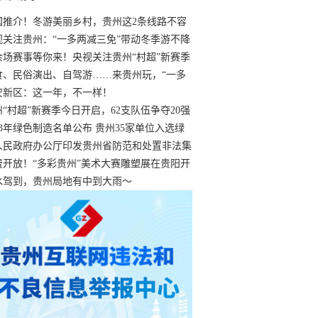
国推介！冬游美丽乡村，贵州这2条线路不容
过
视关注贵州：“一多两减三免”带动冬季游不降
余场赛事等你来！央视关注贵州“村超”新赛季
“打响”
食、民俗演出、自驾游……来贵州玩，“一多
减三免”！
安新区：这一年，不一样！
州“村超”新赛季今日开启，62支队伍争夺20强
额
23年绿色制造名单公布 贵州35家单位入选绿
工厂
人民政府办公厅印发贵州省防范和处置非法集
工作实施细则
费开放！“多彩贵州”美术大赛雕塑展在贵阳开
持续至1月19日
水驾到，贵州局地有中到大雨～