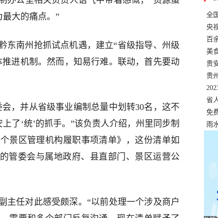
制办公室相关负责人语气中带着感慨，“资源虽
全
为最大的痛点。”
错
央
温
百
。黔东南州抢抓试点机遇，建立“省级指导、州级
正式
美
体推进机制。然而，知易行难。联动，首先要动
两
贵
贵
名
20
色
省
委会，并从省级事业编制总量中划转30名，这不
资
免
安上了‘统’的抓手。”该负责人介绍，州里同步制
展，
雨
三个景区管理机构履职事项清单》，这份清单如
立的管委会与属地政府、县直部门、景区运营公
副主任对此感受颇深。“以前处理一个涉及商户