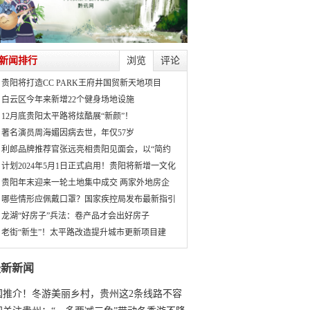
新闻排行
浏览
评论
贵阳将打造CC PARK王府井国贸新天地项目
白云区今年来新增22个健身场地设施
12月底贵阳太平路将炫酷展“新颜”！
著名演员周海媚因病去世，年仅57岁
利郎品牌推荐官张远亮相贵阳见面会，以“简约
计划2024年5月1日正式启用！贵阳将新增一文化
贵阳年末迎来一轮土地集中成交 两家外地房企
哪些情形应佩戴口罩？国家疾控局发布最新指引
龙湖“好房子”兵法：卷产品才会出好房子
老街“新生”！太平路改造提升城市更新项目建
最新新闻
国推介！冬游美丽乡村，贵州这2条线路不容