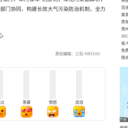
错
央
温
百
跨部门协同，构建长效大气污染防治机制，全力
正式
美
两
贵
贵
心
名
20
色
省
资
免
责任编辑：三石-NB33102
展，
雨
难过
羡慕
愤怒
流泪
外链
举报邮