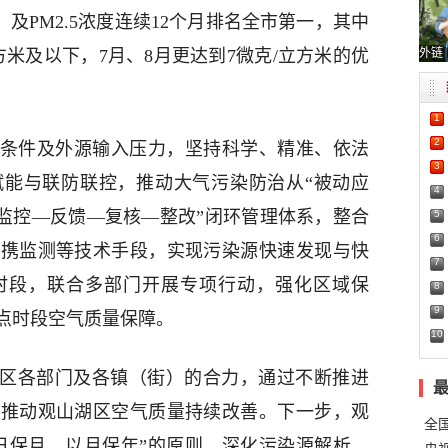
及PM2.5浓度连续12个月排名全市第一，其中
外链
/立方米及以下，7月、8月更达到7微克/立方米的优
1
2
气象条件及外源输入压力，坚持科学、精准、依法
3
赋能与联防联控，推动大气污染防治从“被动应
4
“监控—反馈—复核—整改”闭环管理体系，整合
5
6
便携监测等技术手段，实现污染源快速发现与快
7
时段，联合多部门开展专项行动，强化区域保
8
9
点时段空气质量保障。
10
全区各部门及各镇（街）的合力，通过不断推进
，推动观山湖区空气质量持续改善。下一步，观
全
日保月、以月保年”的原则，深化污染源解析，