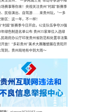
过
视关注贵州：“一多两减三免”带动冬季游不降
余场赛事等你来！央视关注贵州“村超”新赛季
“打响”
食、民俗演出、自驾游……来贵州玩，“一多
减三免”！
安新区：这一年，不一样！
州“村超”新赛季今日开启，62支队伍争夺20强
额
23年绿色制造名单公布 贵州35家单位入选绿
工厂
人民政府办公厅印发贵州省防范和处置非法集
工作实施细则
费开放！“多彩贵州”美术大赛雕塑展在贵阳开
持续至1月19日
水驾到，贵州局地有中到大雨～
箱：qianxun162@163.com