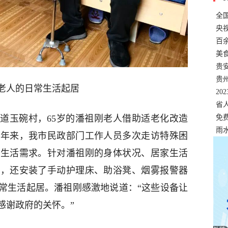
全
错
央
温
百
正式
美
两
贵
贵
老人的日常生活起居
名
20
色
省
道玉碗村，65岁的潘祖刚老人借助适老化改造
资
免
展，
雨
近年来，我市民政部门工作人员多次走访特殊困
化生活需求。针对潘祖刚的身体状况、居家生活
杖，还安装了手动护理床、助浴凳、烟雾报警器
常生活起居。潘祖刚感激地说道：“这些设备让
感谢政府的关怀。”