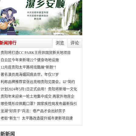
新闻排行
浏览
评论
贵阳将打造CC PARK王府井国贸新天地项目
白云区今年来新增22个健身场地设施
12月底贵阳太平路将炫酷展“新颜”！
著名演员周海媚因病去世，年仅57岁
利郎品牌推荐官张远亮相贵阳见面会，以“简约
计划2024年5月1日正式启用！贵阳将新增一文化
贵阳年末迎来一轮土地集中成交 两家外地房企
哪些情形应佩戴口罩？国家疾控局发布最新指引
龙湖“好房子”兵法：卷产品才会出好房子
老街“新生”！太平路改造提升城市更新项目建
最新新闻