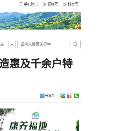
手机黔讯
视频号
抖音号
全站
改造惠及千余户特
分享到：