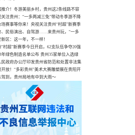
国推介！冬游美丽乡村，贵州这2条线路不容
过
视关注贵州：“一多两减三免”带动冬季游不降
余场赛事等你来！央视关注贵州“村超”新赛季
“打响”
食、民俗演出、自驾游……来贵州玩，“一多
减三免”！
安新区：这一年，不一样！
州“村超”新赛季今日开启，62支队伍争夺20强
额
23年绿色制造名单公布 贵州35家单位入选绿
工厂
人民政府办公厅印发贵州省防范和处置非法集
工作实施细则
费开放！“多彩贵州”美术大赛雕塑展在贵阳开
持续至1月19日
水驾到，贵州局地有中到大雨～