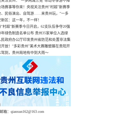
过
视关注贵州：“一多两减三免”带动冬季游不降
余场赛事等你来！央视关注贵州“村超”新赛季
“打响”
食、民俗演出、自驾游……来贵州玩，“一多
减三免”！
安新区：这一年，不一样！
州“村超”新赛季今日开启，62支队伍争夺20强
额
23年绿色制造名单公布 贵州35家单位入选绿
工厂
人民政府办公厅印发贵州省防范和处置非法集
工作实施细则
费开放！“多彩贵州”美术大赛雕塑展在贵阳开
持续至1月19日
水驾到，贵州局地有中到大雨～
箱：qianxun162@163.com