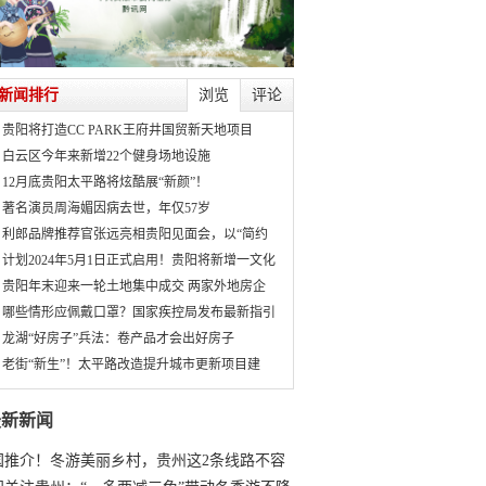
新闻排行
浏览
评论
贵阳将打造CC PARK王府井国贸新天地项目
白云区今年来新增22个健身场地设施
12月底贵阳太平路将炫酷展“新颜”！
著名演员周海媚因病去世，年仅57岁
利郎品牌推荐官张远亮相贵阳见面会，以“简约
计划2024年5月1日正式启用！贵阳将新增一文化
贵阳年末迎来一轮土地集中成交 两家外地房企
哪些情形应佩戴口罩？国家疾控局发布最新指引
龙湖“好房子”兵法：卷产品才会出好房子
老街“新生”！太平路改造提升城市更新项目建
最新新闻
国推介！冬游美丽乡村，贵州这2条线路不容