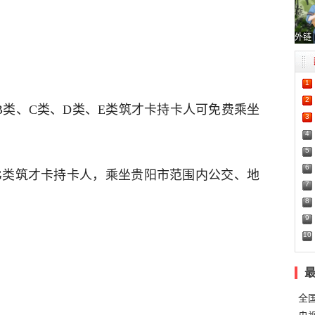
外链
1
2
B类、C类、D类、E类筑才卡持卡人可免费乘坐
3
4
5
6
G类筑才卡持卡人，乘坐贵阳市范围内公交、地
7
8
9
10
全