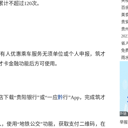
错
央
计不超过120次。
温
百
正式
美
两
贵
贵
名
20
色
省
资
免
持有人优惠乘车服务无须单位或个人申报，筑才
展，
雨
才卡金融功能后方可使用。
店下载“贵阳银行”或“一应
黔
行”App，完成筑才
外链
举报邮
持卡人，使用“地铁公交”功能，获取支付二维码，在