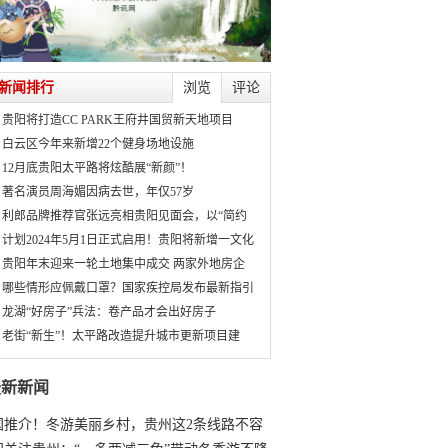
新闻排行
浏览
评论
贵阳将打造CC PARK王府井国贸新天地项目
白云区今年来新增22个健身场地设施
12月底贵阳太平路将炫酷展“新颜”！
著名演员周海媚因病去世，年仅57岁
利郎品牌推荐官张远亮相贵阳见面会，以“简约
计划2024年5月1日正式启用！贵阳将新增一文化
贵阳年末迎来一轮土地集中成交 两家外地房企
哪些情形应佩戴口罩？国家疾控局发布最新指引
龙湖“好房子”兵法：卷产品才会出好房子
老街“新生”！太平路改造提升城市更新项目建
最新新闻
国推介！冬游美丽乡村，贵州这2条线路不容