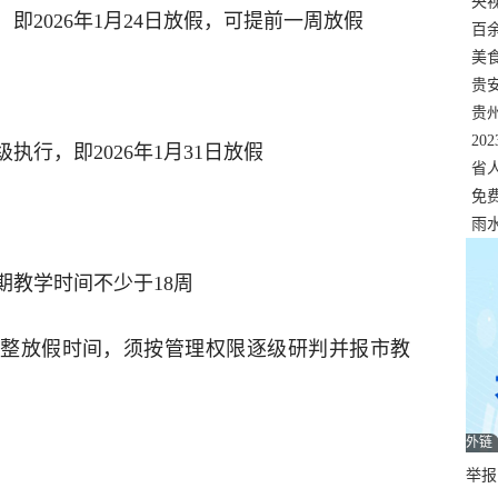
错
央
即2026年1月24日放假，可提前一周放假
温
百
正式
美
两
贵
贵
名
20
行，即2026年1月31日放假
色
省
资
免
展，
雨
期教学时间不少于18周
整放假时间，须按管理权限逐级研判并报市教
外链
举报邮