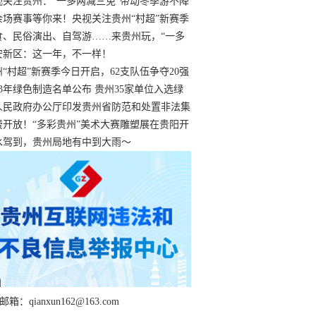
过
视关注贵州：“一多两减三免”带动冬季游不降
余场赛事等你来！央视关注贵州“村超”新赛季
“打响”
食、民俗演出、自驾游……来贵州玩，“一多
减三免”！
安新区：这一年，不一样！
州“村超”新赛季今日开启，62支队伍争夺20强
额
23年绿色制造名单公布 贵州35家单位入选绿
工厂
人民政府办公厅印发贵州省防范和处置非法集
工作实施细则
费开放！“多彩贵州”美术大赛雕塑展在贵阳开
持续至1月19日
水驾到，贵州局地有中到大雨～
箱：qianxun162@163.com