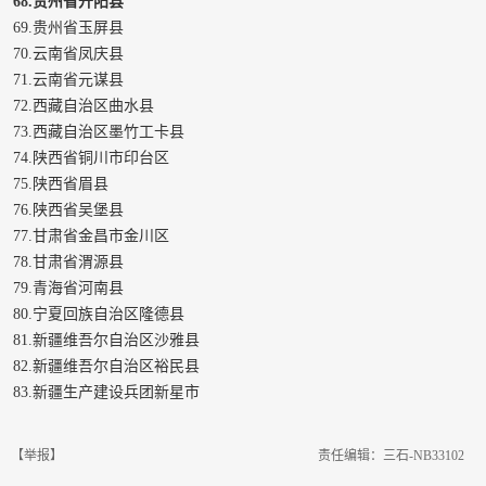
68.贵州省开阳县
69.贵州省玉屏县
70.云南省凤庆县
71.云南省元谋县
72.西藏自治区曲水县
73.西藏自治区墨竹工卡县
74.陕西省铜川市印台区
75.陕西省眉县
76.陕西省吴堡县
77.甘肃省金昌市金川区
78.甘肃省渭源县
79.青海省河南县
80.宁夏回族自治区隆德县
81.新疆维吾尔自治区沙雅县
82.新疆维吾尔自治区裕民县
83.新疆生产建设兵团新星市
【举报】
责任编辑：三石-NB33102