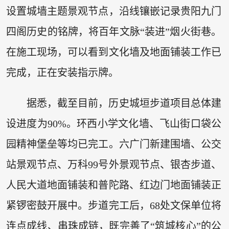
设置城墙主题景观节点，沿线镶嵌记录贵阳九门
四阁历史的铭牌，将百年文脉“装进”烟火街巷。
在施工现场，可以看到文化墙及地面铺装工作已
完成，正在安装指示牌。
据悉，截至目前，历史城垣步道项目总体建
设进度为90%。环西小学文化墙、飞山街口袋公
园精神堡垒等均已完工。六广门新建围墙、公交
站景观节点、万科99号外景观节点、银杏步道、
人民大道地面铺装和普陀路、红边门地面铺装正
紧锣密鼓开展中。步道完工后，68处文保单位将
连点成线、串珠成链，既完善了“筑城核心”的公