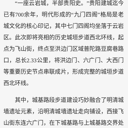
“一座云岩城，半部贵阳史。”贵阳建城迄今
已有700余年，明代形成的“九门四阁”格局是老
城文化的核心印记，其中七门四阁均坐落于云岩
区。此次即将亮相的历史城垣步道西北环线，起
点为飞山街，终点至洪边门区域普陀路豆腐巷路
口，总长2.33公里，将洪边门、六广门、大西门
等重要历史节点串联成片，形成完整的城垣步道
西北环线。
其中，城基路段步道建设巧妙融合了明清城
墙遗址元素，沿明清城墙遗址走向铺设，西接飞
山街东连六广门，在下城基路与上城基路交界处