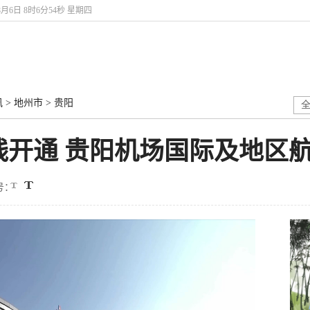
年8月6日 8时6分55秒 星期四
讯
>
地州市
>
贵阳
开通 贵阳机场国际及地区航
号：