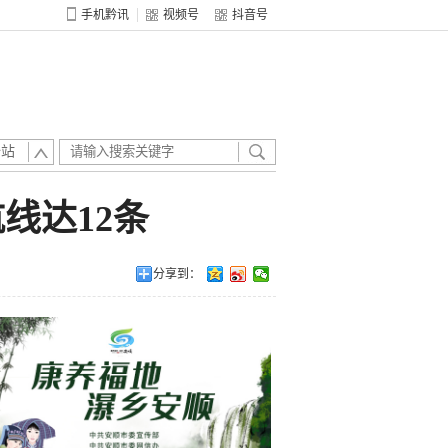
手机黔讯
视频号
抖音号
全站
线达12条
分享到：