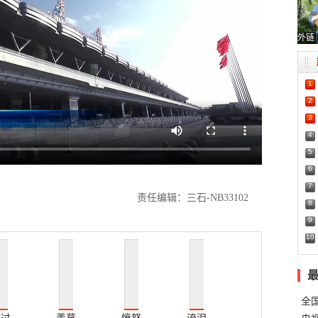
外链
1
2
3
4
5
6
7
责任编辑：三石-NB33102
8
9
10
全