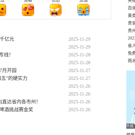
难过
羡慕
愤怒
流泪
错
央
温
百
正式
美
两
贵
贵
名
20
破千亿元
2025-11-29
色
省
2025-11-29
资
免
条专线！
2025-11-28
展，
雨
2025-11-28
年7月开园
2025-11-27
四五”的硬实力
2025-11-27
2025-11-26
2025-11-26
时内直达省内各市州！
2025-11-26
鲁塞尔啤酒挑战赛金奖
2025-11-26
外链
举报邮