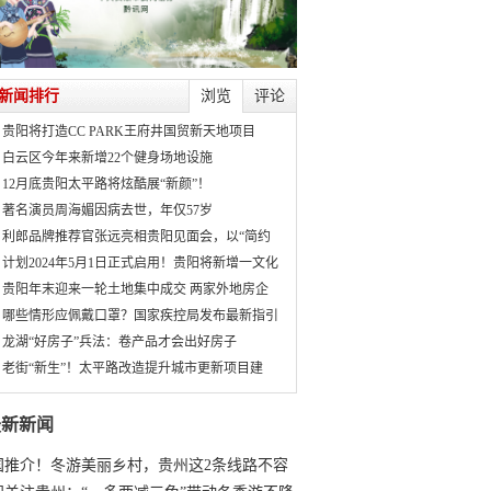
新闻排行
浏览
评论
贵阳将打造CC PARK王府井国贸新天地项目
白云区今年来新增22个健身场地设施
12月底贵阳太平路将炫酷展“新颜”！
著名演员周海媚因病去世，年仅57岁
利郎品牌推荐官张远亮相贵阳见面会，以“简约
计划2024年5月1日正式启用！贵阳将新增一文化
贵阳年末迎来一轮土地集中成交 两家外地房企
哪些情形应佩戴口罩？国家疾控局发布最新指引
龙湖“好房子”兵法：卷产品才会出好房子
老街“新生”！太平路改造提升城市更新项目建
最新新闻
国推介！冬游美丽乡村，贵州这2条线路不容