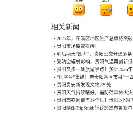
微笑
流汗
相关新闻
• 2025年，花溪区地区生产总值将突
• 贵阳市场监管提醒！
• 明后两天“国考”，贵阳公交开通多
• 受晴空辐射影响，贵阳气温再创新低
• 贵阳又多一处旅游景点！预计2026
• “国字号”集结！看贵阳各区市县“十
• 贵阳贵安新发现文物229处
• 贵阳天气持续晴好，需防范森林火灾
• 贵州高铁网覆盖39个县！贵阳2小
• 贵阳精酿TripSmith斩获2025布