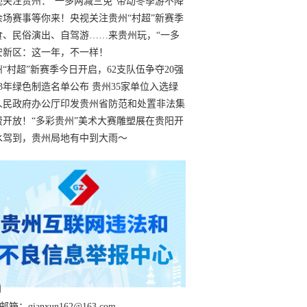
过
视关注贵州：“一多两减三免”带动冬季游不降
余场赛事等你来！央视关注贵州“村超”新赛季
“打响”
食、民俗演出、自驾游……来贵州玩，“一多
减三免”！
安新区：这一年，不一样！
州“村超”新赛季今日开启，62支队伍争夺20强
额
23年绿色制造名单公布 贵州35家单位入选绿
工厂
人民政府办公厅印发贵州省防范和处置非法集
工作实施细则
费开放！“多彩贵州”美术大赛雕塑展在贵阳开
持续至1月19日
水驾到，贵州局地有中到大雨～
箱：qianxun162@163.com