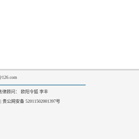
126.com
法律顾问： 欧阳令狐 李丰
|
贵公网安备 52011502001397号