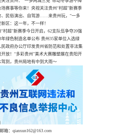
过
视关注贵州：“一多两减三免”带动冬季游不降
余场赛事等你来！央视关注贵州“村超”新赛季
“打响”
食、民俗演出、自驾游……来贵州玩，“一多
减三免”！
安新区：这一年，不一样！
州“村超”新赛季今日开启，62支队伍争夺20强
额
23年绿色制造名单公布 贵州35家单位入选绿
工厂
人民政府办公厅印发贵州省防范和处置非法集
工作实施细则
费开放！“多彩贵州”美术大赛雕塑展在贵阳开
持续至1月19日
水驾到，贵州局地有中到大雨～
箱：qianxun162@163.com