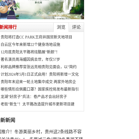
新闻排行
浏览
评论
贵阳将打造CC PARK王府井国贸新天地项目
白云区今年来新增22个健身场地设施
12月底贵阳太平路将炫酷展“新颜”！
著名演员周海媚因病去世，年仅57岁
利郎品牌推荐官张远亮相贵阳见面会，以“简约
计划2024年5月1日正式启用！贵阳将新增一文化
贵阳年末迎来一轮土地集中成交 两家外地房企
哪些情形应佩戴口罩？国家疾控局发布最新指引
龙湖“好房子”兵法：卷产品才会出好房子
老街“新生”！太平路改造提升城市更新项目建
最新新闻
国推介！冬游美丽乡村，贵州这2条线路不容