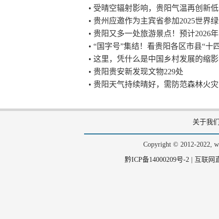
• 受晴空辐射影响，贵阳气温再创新低
• 贵州应邀作为主宾省参加2025世
• 贵阳又多一处旅游景点！预计2026
• “国字号”集结！看贵阳各区市县“十
• 这里，凭什么是中国乡村发展的缩
• 贵阳贵安新发现文物229处
• 贵阳天气持续晴好，需防范森林火灾
关于我
Copyright © 2012-202
黔ICP备14000209号-2
|
互联网直播