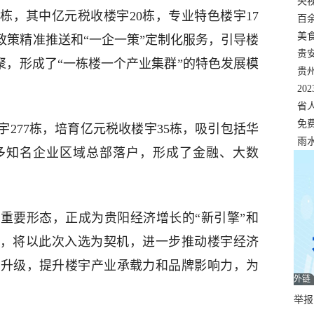
错
央
1栋，其中亿元税收楼宇20栋，专业特色楼宇17
温
百
正式
美
政策精准推送和“一企一策”定制化服务，引导楼
两
贵
集聚，形成了“一栋楼一个产业集群”的特色发展模
贵
名
20
色
省
资
免
277栋，培育亿元税收楼宇35栋，吸引包括华
展，
雨
多知名企业区域总部落户，形成了金融、大数
重要形态，正成为贵阳经济增长的“新引擎”和
示，将以此次入选为契机，进一步推动楼宇经济
态升级，提升楼宇产业承载力和品牌影响力，为
外链
举报邮