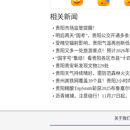
相关新闻
• 贵阳市场监管提醒！
• 明后两天“国考”，贵阳公交开通多
• 受晴空辐射影响，贵阳气温再创新低
• 贵阳又多一处旅游景点！预计2026
• “国字号”集结！看贵阳各区市县“十
• 贵阳贵安新发现文物229处
• 贵阳天气持续晴好，需防范森林火灾
• 贵州高铁网覆盖39个县！贵阳2小
• 贵阳精酿TripSmith斩获2025布
• 沥青摊铺，注意绕行！11月27日
关于我