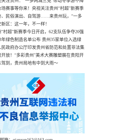
过
视关注贵州：“一多两减三免”带动冬季游不降
余场赛事等你来！央视关注贵州“村超”新赛季
“打响”
食、民俗演出、自驾游……来贵州玩，“一多
减三免”！
安新区：这一年，不一样！
州“村超”新赛季今日开启，62支队伍争夺20强
额
23年绿色制造名单公布 贵州35家单位入选绿
工厂
人民政府办公厅印发贵州省防范和处置非法集
工作实施细则
费开放！“多彩贵州”美术大赛雕塑展在贵阳开
持续至1月19日
水驾到，贵州局地有中到大雨～
箱：qianxun162@163.com