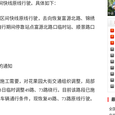
路区间快线原线行驶。具体如下：
外链
50路区间快线原线行驶，去向恢复富源北路、锦绣
绕行期间停靠站点富源北路口临时站、顺景路口
1
2
3
4
日
5
6
的通知
7
8
9
施工需要，对花果园大街交通组织调整，局部
10
13日临时调整49路、73路绕行。目前该路段已施
车辆通行条件，现恢复49路、73路原线行驶。
全