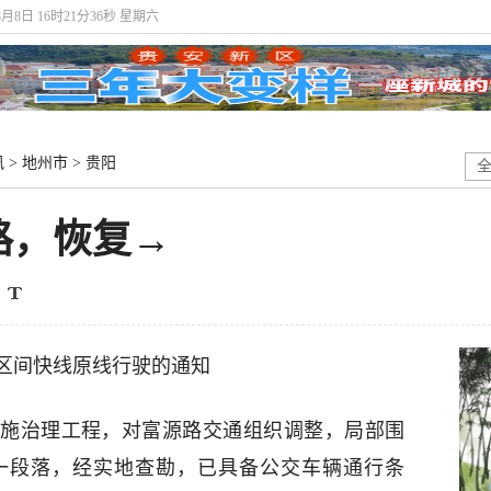
8月8日 16时21分37秒 星期六
讯
>
地州市
>
贵阳
路，恢复→
0路区间快线原线行驶的通知
施治理工程，对富源路交通组织调整，局部围
一段落，经实地查勘，已具备公交车辆通行条