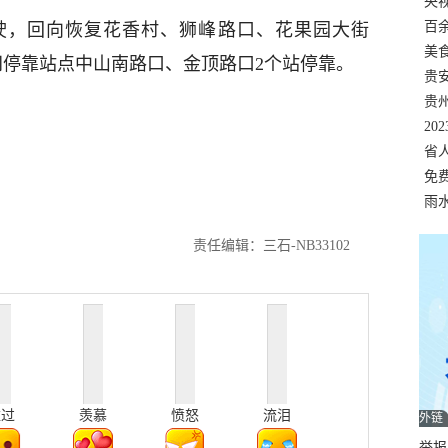
错
央
温
百
行驶，回向恢复花香村、狮峰路口、花果园大街
正式
美
间停靠站点中山南路口、金顶路口2个站停靠。
两
贵
贵
日
名
20
色
省
资
免
展，
雨
责任编辑：三石-NB33102
难过
羡慕
愤怒
流泪
外链
举报邮