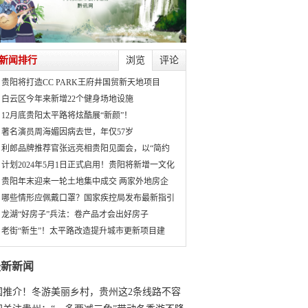
新闻排行
浏览
评论
贵阳将打造CC PARK王府井国贸新天地项目
白云区今年来新增22个健身场地设施
12月底贵阳太平路将炫酷展“新颜”！
著名演员周海媚因病去世，年仅57岁
利郎品牌推荐官张远亮相贵阳见面会，以“简约
计划2024年5月1日正式启用！贵阳将新增一文化
贵阳年末迎来一轮土地集中成交 两家外地房企
哪些情形应佩戴口罩？国家疾控局发布最新指引
龙湖“好房子”兵法：卷产品才会出好房子
老街“新生”！太平路改造提升城市更新项目建
最新新闻
国推介！冬游美丽乡村，贵州这2条线路不容