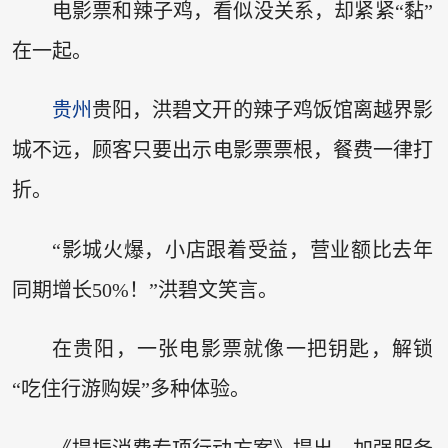
电影票和辣子鸡，看似没关系，却紧紧“黏”
在一起。
贵州
贵阳，洪碧文开的辣子鸡饭馆离越界影
城不远，顾客只要出示电影票票根，餐费一律打
折。
“影城火爆，小店跟着受益，营业额比去年
同期增长50%！”洪碧文笑言。
在贵阳，一张电影票就像一把钥匙，解锁
“吃住行游购娱”多种体验。