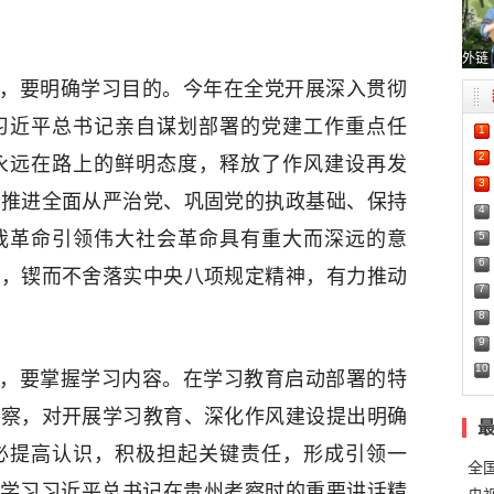
外链
”，要明确学习目的。今年在全党开展深入贯彻
习近平总书记亲自谋划部署的党建工作重点任
1
2
永远在路上的鲜明态度，释放了作风建设再发
3
深推进全面从严治党、巩固党的执政基础、保持
4
我革命引领伟大社会革命具有重大而深远的意
5
6
感，锲而不舍落实中央八项规定精神，有力推动
7
8
9
10
”，要掌握学习内容。在学习教育启动部署的特
考察，对开展学习教育、深化作风建设提出明确
必提高认识，积极担起关键责任，形成引领一
全
入学习习近平总书记在贵州考察时的重要讲话精