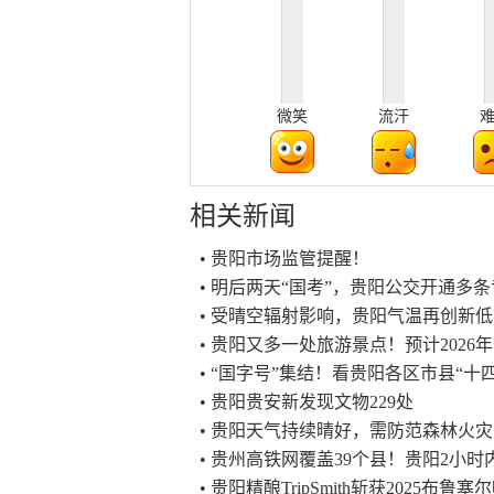
微笑
流汗
相关新闻
• 贵阳市场监管提醒！
• 明后两天“国考”，贵阳公交开通多
• 受晴空辐射影响，贵阳气温再创新低
• 贵阳又多一处旅游景点！预计2026
• “国字号”集结！看贵阳各区市县“十
• 贵阳贵安新发现文物229处
• 贵阳天气持续晴好，需防范森林火灾
• 贵州高铁网覆盖39个县！贵阳2小
• 贵阳精酿TripSmith斩获2025布