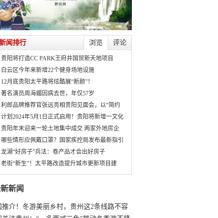
新闻排行
浏览
评论
贵阳将打造CC PARK王府井国贸新天地项目
白云区今年来新增22个健身场地设施
12月底贵阳太平路将炫酷展“新颜”！
著名演员周海媚因病去世，年仅57岁
利郎品牌推荐官张远亮相贵阳见面会，以“简约
计划2024年5月1日正式启用！贵阳将新增一文化
贵阳年末迎来一轮土地集中成交 两家外地房企
哪些情形应佩戴口罩？国家疾控局发布最新指引
龙湖“好房子”兵法：卷产品才会出好房子
老街“新生”！太平路改造提升城市更新项目建
最新新闻
国推介！冬游美丽乡村，贵州这2条线路不容