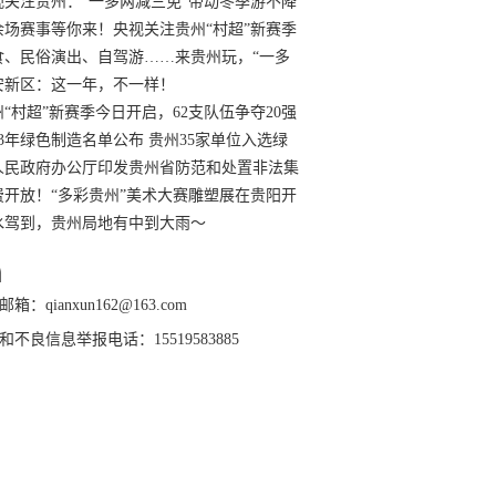
过
视关注贵州：“一多两减三免”带动冬季游不降
余场赛事等你来！央视关注贵州“村超”新赛季
“打响”
食、民俗演出、自驾游……来贵州玩，“一多
减三免”！
安新区：这一年，不一样！
州“村超”新赛季今日开启，62支队伍争夺20强
额
23年绿色制造名单公布 贵州35家单位入选绿
工厂
人民政府办公厅印发贵州省防范和处置非法集
工作实施细则
费开放！“多彩贵州”美术大赛雕塑展在贵阳开
持续至1月19日
水驾到，贵州局地有中到大雨～
箱：qianxun162@163.com
和不良信息举报电话：15519583885