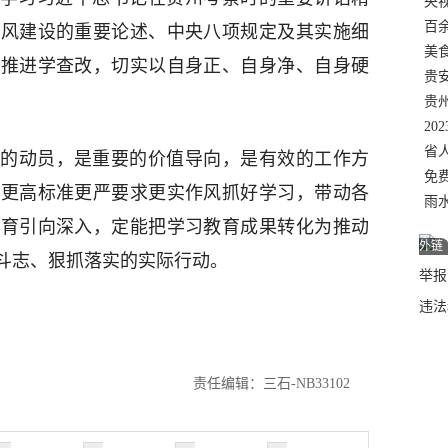
错
央
温
百
作风建设的重要论述、中央八项规定及其实施细
正式
美
体推进学查改，切实以自身正、自身净、自身硬
两
贵
贵
名
20
色
省
的动员，是重要的价值导向，是有效的工作方
资
免
以更高标准更严要求更实作风抓好学习，带动各
展，
雨
教育引向深入，定能把学习教育成果转化为推动
外链
斗志、狠抓落实的实际行动。
举报邮
违法
责任编辑：三石-NB33102