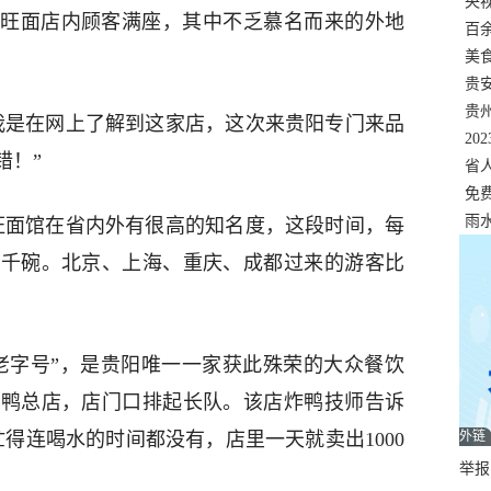
错
央
旺面店内顾客满座，其中不乏慕名而来的外地
温
百
正式
美
两
贵
贵
我是在网上了解到这家店，这次来贵阳专门来品
名
20
错！”
色
省
资
免
展，
雨
旺面馆在省内外有很高的知名度，这段时间，每
上千碗。北京、上海、重庆、成都过来的游客比
老字号”，是贵阳唯一一家获此殊荣的大众餐饮
酥鸭总店，店门口排起长队。该店炸鸭技师告诉
外链
得连喝水的时间都没有，店里一天就卖出1000
举报邮