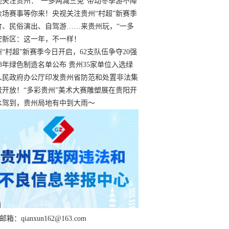
过
视关注贵州：“一多两减三免”带动冬季游不降
余场赛事等你来！央视关注贵州“村超”新赛季
“打响”
食、民俗演出、自驾游……来贵州玩，“一多
减三免”！
安新区：这一年，不一样！
州“村超”新赛季今日开启，62支队伍争夺20强
额
23年绿色制造名单公布 贵州35家单位入选绿
工厂
人民政府办公厅印发贵州省防范和处置非法集
工作实施细则
费开放！“多彩贵州”美术大赛雕塑展在贵阳开
持续至1月19日
水驾到，贵州局地有中到大雨～
箱：qianxun162@163.com