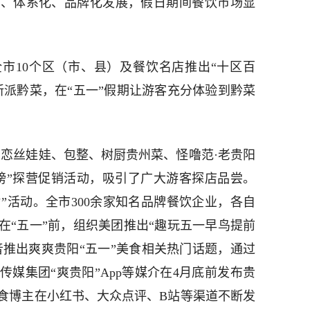
化、体系化、品牌化发展，假日期间餐饮市场显
市10个区（市、县）及餐饮名店推出“十区百
派黔菜，在“五一”假期让游客充分体验到黔菜
丝恋丝娃娃、包整、树厨贵州菜、怪噜范·老贵阳
榜”探营促销活动，吸引了广大游客探店品尝。
’”活动。全市300余家知名品牌餐饮企业，各自
在“五一”前，组织美团推出“趣玩五一早鸟提前
音推出爽爽贵阳“五一”美食相关热门话题，通过
媒集团“爽贵阳”App等媒介在4月底前发布贵
食博主在小红书、大众点评、B站等渠道不断发