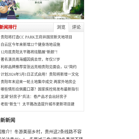
新闻排行
浏览
评论
贵阳将打造CC PARK王府井国贸新天地项目
白云区今年来新增22个健身场地设施
12月底贵阳太平路将炫酷展“新颜”！
著名演员周海媚因病去世，年仅57岁
利郎品牌推荐官张远亮相贵阳见面会，以“简约
计划2024年5月1日正式启用！贵阳将新增一文化
贵阳年末迎来一轮土地集中成交 两家外地房企
哪些情形应佩戴口罩？国家疾控局发布最新指引
龙湖“好房子”兵法：卷产品才会出好房子
老街“新生”！太平路改造提升城市更新项目建
最新新闻
国推介！冬游美丽乡村，贵州这2条线路不容