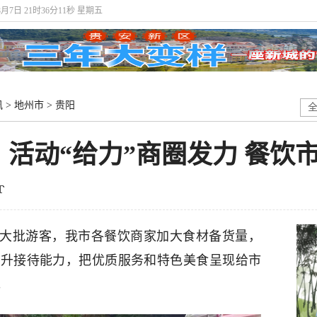
8月7日 21时36分12秒 星期五
讯
>
地州市
>
贵阳
：活动“给力”商圈发力 餐饮
来大批游客，我市各餐饮商家加大食材备货量，
提升接待能力，把优质服务和特色美食呈现给市
。