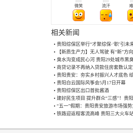
微笑
流汗
相关新闻
• 贵阳综保区举行“才聚综保·‘职’引未
• 【新质生产力】无人驾驶 有“新”方
• 臭水沟变成民心河 贵阳29处城市
• 商贷记录不再纳入贷款住房套数认
• 贵阳贵安：夯实乡村振兴人才底色 
• 贵阳白云国际风筝会5月17日开幕
• 贵阳综保区出口首批酱酒
• 建好民生项目 提升群众“三感”！贵阳
• “五一”假期：贵阳贵安旅游市场强
• 铁路迎返程客流高峰 贵阳三大火车