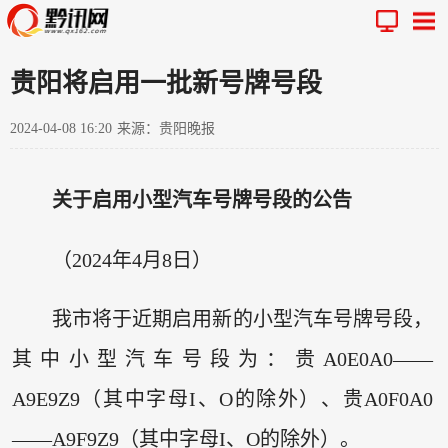
贵阳将启用一批新号牌号段
2024-04-08 16:20
来源：贵阳晚报
关于启用小型汽车号牌号段的公告
（2024年4月8日）
我市将于近期启用新的小型汽车号牌号段，
其中小型汽车号段为：贵A0E0A0——
A9E9Z9（其中字母I、O的除外）、贵A0F0A0
——A9F9Z9（其中字母I、O的除外）。