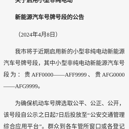
关于启用小型非纯电动
新能源汽车号牌号段的公告
（2024年4月8日）
我市将于近期启用新的小型非纯电动新能源
汽车号牌号段，其中小型非纯电动新能源汽车号
段为：贵AFF0000——AFF9999、贵AFG0000
——AFG9999。
为确保机动车号牌选取公平、公正、公开，
该号段自公示之日起7日后投放至“公安交通管理
综合应用平台”。群众到各车管所窗口或各登记