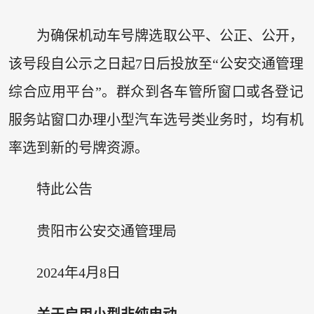
为确保机动车号牌选取公平、公正、公开，
该号段自公示之日起7日后投放至“公安交通管理
综合应用平台”。群众到各车管所窗口或各登记
服务站窗口办理小型汽车选号类业务时，均有机
率选到新的号牌资源。
特此公告
贵阳市公安交通管理局
2024年4月8日