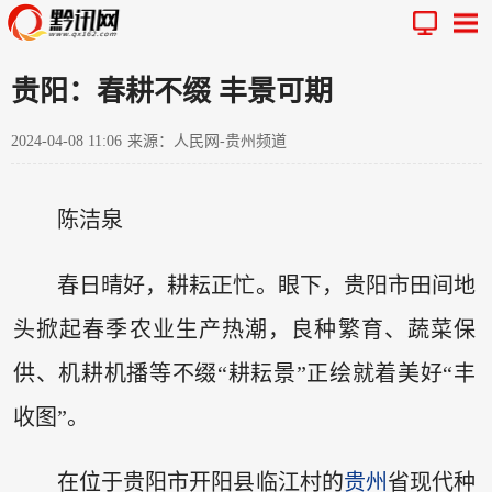
贵阳：春耕不缀 丰景可期
2024-04-08 11:06
来源：人民网-贵州频道
陈洁泉
春日晴好，耕耘正忙。眼下，贵阳市田间地
头掀起春季农业生产热潮，良种繁育、蔬菜保
供、机耕机播等不缀“耕耘景”正绘就着美好“丰
收图”。
在位于贵阳市开阳县临江村的
贵州
省现代种