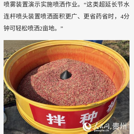
喷雾装置演示实施喷洒作业。“这类超延长节水
连杆喷头装置喷洒面积更广、更省药省时，4分
钟可轻松喷洒2亩地。”