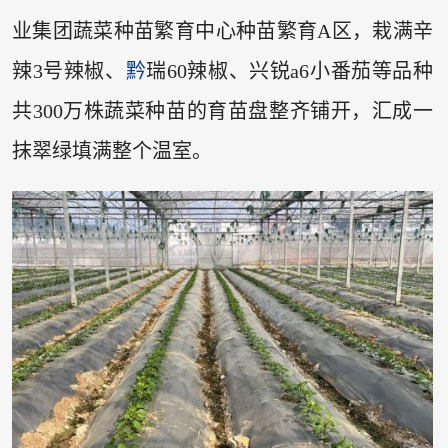
业集团蔬菜种苗繁育中心种苗繁育A区，栽满辛
辣3号辣椒、
黔
瑞60辣椒、兴锐a6小番茄等品种
共300万株蔬菜种苗的育苗盘整齐铺开，汇成一
抹翠绿填满整个温室。