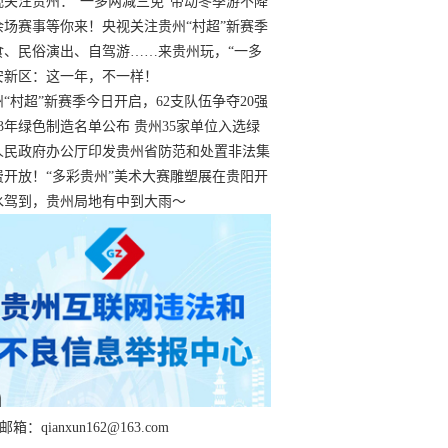
过
视关注贵州：“一多两减三免”带动冬季游不降
余场赛事等你来！央视关注贵州“村超”新赛季
“打响”
食、民俗演出、自驾游……来贵州玩，“一多
减三免”！
安新区：这一年，不一样！
州“村超”新赛季今日开启，62支队伍争夺20强
额
23年绿色制造名单公布 贵州35家单位入选绿
工厂
人民政府办公厅印发贵州省防范和处置非法集
工作实施细则
费开放！“多彩贵州”美术大赛雕塑展在贵阳开
持续至1月19日
水驾到，贵州局地有中到大雨～
箱：qianxun162@163.com