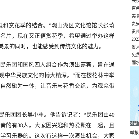
错
央
温
百
正式
美
两
贵
展和赏花季的结合。”观山湖区文化馆馆长张琦
贵
张名片，现在又正值赏花季，希望通过举办这样
名
20
美景的同时，也能感受到传统文化的魅力。
色
省
资
免
展，
雨
民乐团和国风四人组合作为演出嘉宾，旨在通
现中华民族文化的博大精深。“而在樱花林中举
大自然融为一体，让音乐与花香交织，为观众带
。
民乐团团长吴小重。他告诉记者：“民乐团由40
外链
奏的有38人。大家因兴趣和热爱聚在一起，且
举报邮
始学习乐器的。这次有这样一次演出机会，大家