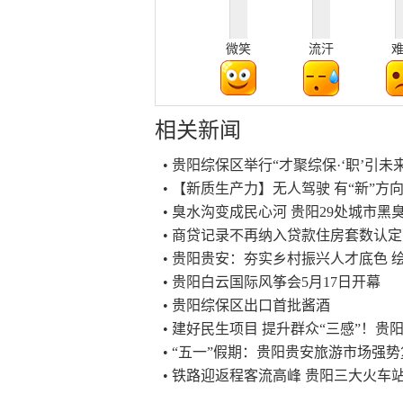
微笑
流汗
相关新闻
• 贵阳综保区举行“才聚综保·‘职’引未
• 【新质生产力】无人驾驶 有“新”方
• 臭水沟变成民心河 贵阳29处城市
• 商贷记录不再纳入贷款住房套数认
• 贵阳贵安：夯实乡村振兴人才底色 
• 贵阳白云国际风筝会5月17日开幕
• 贵阳综保区出口首批酱酒
• 建好民生项目 提升群众“三感”！贵阳
• “五一”假期：贵阳贵安旅游市场强
• 铁路迎返程客流高峰 贵阳三大火车