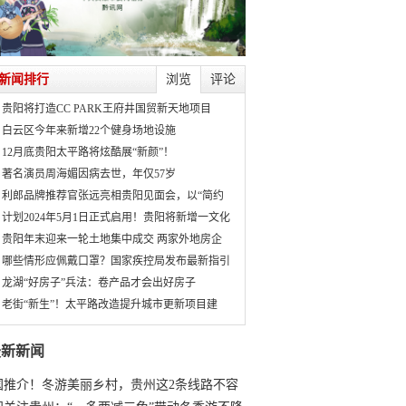
新闻排行
浏览
评论
贵阳将打造CC PARK王府井国贸新天地项目
白云区今年来新增22个健身场地设施
12月底贵阳太平路将炫酷展“新颜”！
著名演员周海媚因病去世，年仅57岁
利郎品牌推荐官张远亮相贵阳见面会，以“简约
计划2024年5月1日正式启用！贵阳将新增一文化
贵阳年末迎来一轮土地集中成交 两家外地房企
哪些情形应佩戴口罩？国家疾控局发布最新指引
龙湖“好房子”兵法：卷产品才会出好房子
老街“新生”！太平路改造提升城市更新项目建
最新新闻
国推介！冬游美丽乡村，贵州这2条线路不容