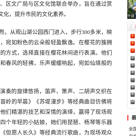
、区文广局与区文化馆联合举办，旨在通过赏
文化，提升市民的文化素养。
外链
煦。从观山湖公园西门进入，步行300多米，映
1
花，宛如粉色的云朵般轻盈飘逸。在樱花的簇拥
2
3
台的方式，选择直接在樱花林间进行表演。他们
4
花和春风的轻拂，乐声缓缓响起，宛如仙境般的
5
6
7
8
演奏的旋律悠扬，笛声、箫声、二胡声交织在
9
《苗岭的早晨》《苏堤漫步》等经典曲目仿佛将
10
。他们精湛的技艺和深情的演绎，赢得了现场观
是四个年轻的小姑娘，她们用琵琶、杨琴等乐器
全
》《但愿人长久》等经典流行歌曲，为现场观众