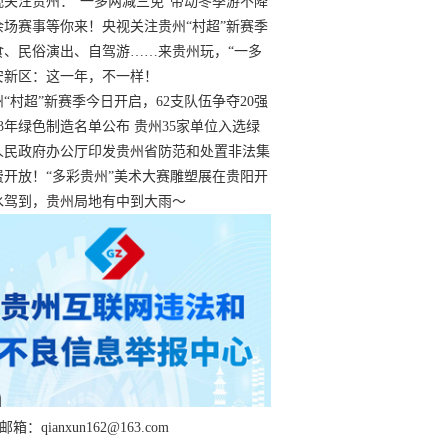
过
视关注贵州：“一多两减三免”带动冬季游不降
余场赛事等你来！央视关注贵州“村超”新赛季
“打响”
食、民俗演出、自驾游……来贵州玩，“一多
减三免”！
安新区：这一年，不一样！
州“村超”新赛季今日开启，62支队伍争夺20强
额
23年绿色制造名单公布 贵州35家单位入选绿
工厂
人民政府办公厅印发贵州省防范和处置非法集
工作实施细则
费开放！“多彩贵州”美术大赛雕塑展在贵阳开
持续至1月19日
水驾到，贵州局地有中到大雨～
箱：qianxun162@163.com