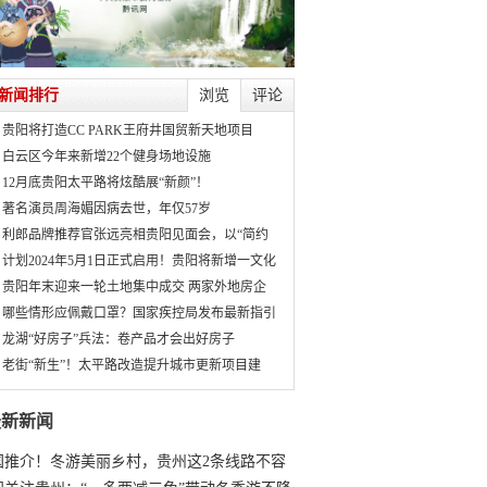
新闻排行
浏览
评论
贵阳将打造CC PARK王府井国贸新天地项目
白云区今年来新增22个健身场地设施
12月底贵阳太平路将炫酷展“新颜”！
著名演员周海媚因病去世，年仅57岁
利郎品牌推荐官张远亮相贵阳见面会，以“简约
计划2024年5月1日正式启用！贵阳将新增一文化
贵阳年末迎来一轮土地集中成交 两家外地房企
哪些情形应佩戴口罩？国家疾控局发布最新指引
龙湖“好房子”兵法：卷产品才会出好房子
老街“新生”！太平路改造提升城市更新项目建
最新新闻
国推介！冬游美丽乡村，贵州这2条线路不容