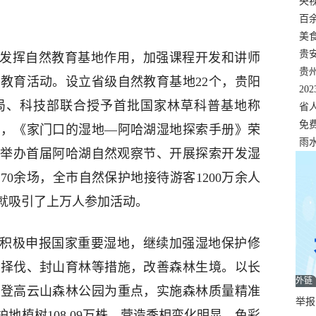
错
央
温
百
正式
美
两
贵
。发挥自然教育基地作用，加强课程开发和讲师
贵
教育活动。设立省级自然教育基地22个，贵阳
名
20
局、科技部联合授予首批国家林草科普基地称
色
省
资
免
位，《家门口的湿地—阿哈湖湿地探索手册》荣
展，
雨
品。举办首届阿哈湖自然观察节、开展探索开发湿
0余场，全市自然保护地接待游客1200万余人
就吸引了上万人参加活动。
。积极申报国家重要湿地，继续加强湿地保护修
、择伐、封山育林等措施，改善森林生境。以长
外链
和登高云山森林公园为重点，实施森林质量精准
举报邮
护地植树108.09万株，营造季相变化明显、色彩