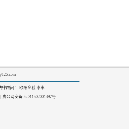
126.com
法律顾问： 欧阳令狐 李丰
|
贵公网安备 52011502001397号