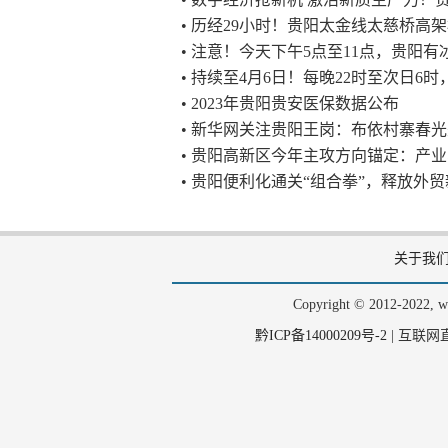
• 历经29小时！贵阳太金线太慈桥高
• 注意！今天下午5点至11点，贵阳
• 持续至4月6日！每晚22时至次日
• 2023年贵阳贵安医保数据公布
• 新华网关注贵阳王岗：布依村寨春
• 贵阳高新区今年主攻方向锚定：产
• 贵阳便利化通关“组合拳”，释放外
关于我
Copyright © 2012-202
黔ICP备14000209号-2
|
互联网直播