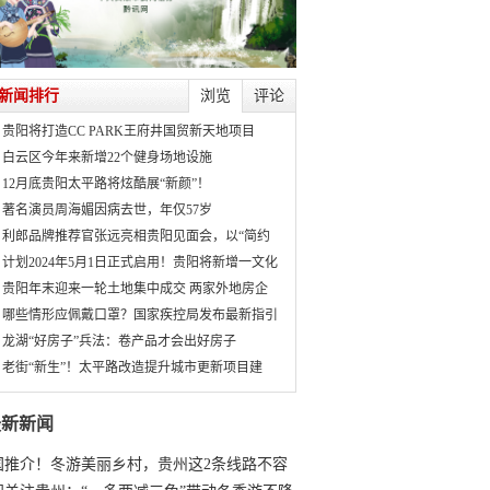
新闻排行
浏览
评论
贵阳将打造CC PARK王府井国贸新天地项目
白云区今年来新增22个健身场地设施
12月底贵阳太平路将炫酷展“新颜”！
著名演员周海媚因病去世，年仅57岁
利郎品牌推荐官张远亮相贵阳见面会，以“简约
计划2024年5月1日正式启用！贵阳将新增一文化
贵阳年末迎来一轮土地集中成交 两家外地房企
哪些情形应佩戴口罩？国家疾控局发布最新指引
龙湖“好房子”兵法：卷产品才会出好房子
老街“新生”！太平路改造提升城市更新项目建
最新新闻
国推介！冬游美丽乡村，贵州这2条线路不容