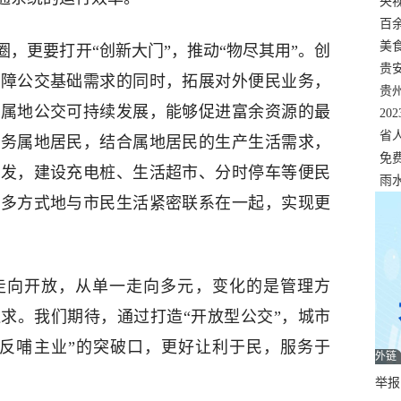
错
央
温
百
正式
美
，更要打开“创新大门”，推动“物尽其用”。创
两
贵
保障公交基础需求的同时，拓展对外便民业务，
贵
持属地公交可持续发展，能够促进富余资源的最
名
20
色
省
服务属地居民，结合属地居民的生产生活需求，
资
免
开发，建设充电桩、生活超市、分时停车等便民
展，
雨
、多方式地与市民生活紧密联系在一起，实现更
走向开放，从单一走向多元，变化的是管理方
求。我们期待，通过打造“开放型公交”，城市
业反哺主业”的突破口，更好让利于民，服务于
外链
举报邮