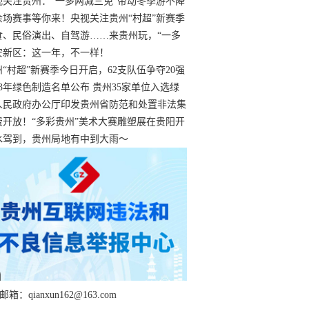
过
视关注贵州：“一多两减三免”带动冬季游不降
余场赛事等你来！央视关注贵州“村超”新赛季
“打响”
食、民俗演出、自驾游……来贵州玩，“一多
减三免”！
安新区：这一年，不一样！
州“村超”新赛季今日开启，62支队伍争夺20强
额
23年绿色制造名单公布 贵州35家单位入选绿
工厂
人民政府办公厅印发贵州省防范和处置非法集
工作实施细则
费开放！“多彩贵州”美术大赛雕塑展在贵阳开
持续至1月19日
水驾到，贵州局地有中到大雨～
箱：qianxun162@163.com