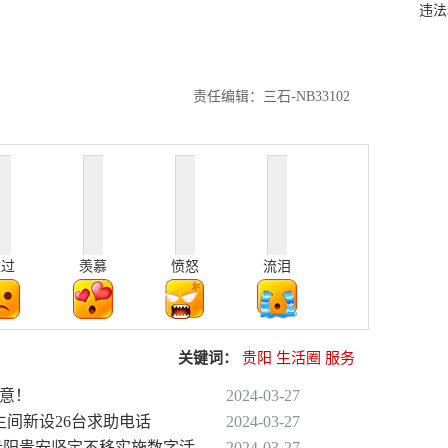
违法
责任编辑：三石-NB33102
难过
羡慕
愤怒
流泪
关键词：
贵阳
生活圈
服务
注意！
2024-03-27
生间新设26台求助电话
2024-03-27
！贵阳贵安坚定不移实施数字活
2024-03-27