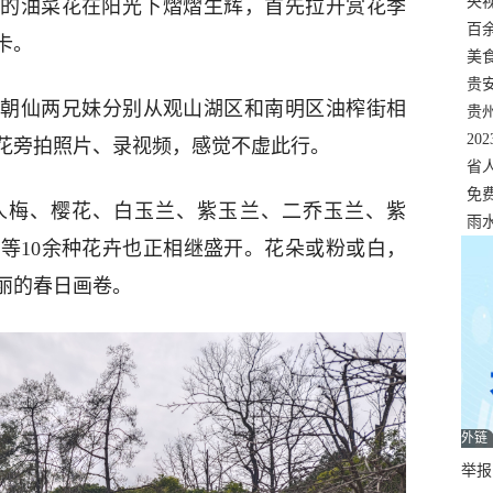
错
央
的油菜花在阳光下熠熠生辉，首先拉开赏花季
温
百
卡。
正式
美
两
贵
徐朝仙两兄妹分别从观山湖区和南明区油榨街相
贵
名
20
花旁拍照片、录视频，感觉不虚此行。
色
省
资
免
人梅、樱花、白玉兰、紫玉兰、二乔玉兰、紫
展，
雨
等10余种花卉也正相继盛开。花朵或粉或白，
丽的春日画卷。
外链
举报邮