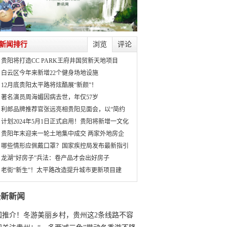
新闻排行
浏览
评论
贵阳将打造CC PARK王府井国贸新天地项目
白云区今年来新增22个健身场地设施
12月底贵阳太平路将炫酷展“新颜”！
著名演员周海媚因病去世，年仅57岁
利郎品牌推荐官张远亮相贵阳见面会，以“简约
计划2024年5月1日正式启用！贵阳将新增一文化
贵阳年末迎来一轮土地集中成交 两家外地房企
哪些情形应佩戴口罩？国家疾控局发布最新指引
龙湖“好房子”兵法：卷产品才会出好房子
老街“新生”！太平路改造提升城市更新项目建
最新新闻
国推介！冬游美丽乡村，贵州这2条线路不容