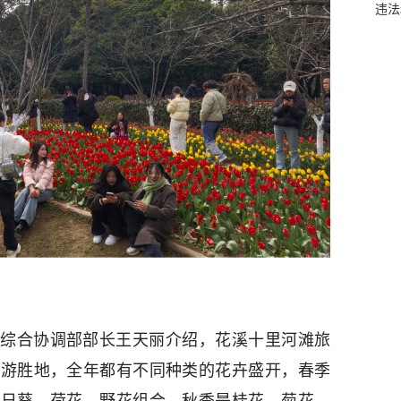
违法
综合协调部部长王天丽介绍，花溪十里河滩旅
旅游胜地，全年都有不同种类的花卉盛开，春季
向日葵、荷花、野花组合，秋季是桂花、菊花、