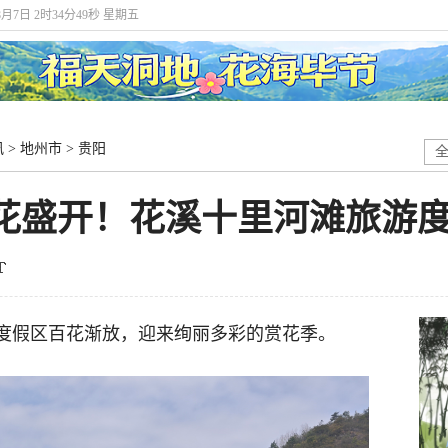
8月7日 2时34分50秒 星期五
讯
>
地州市
>
贵阳
处花盛开！花溪十里河滩旅游
度假区百花渐放，迎来绚丽多彩的赏花季。