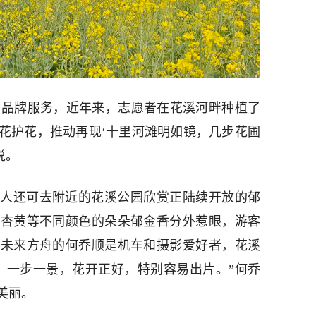
愿者品牌服务，近年来，志愿者在花溪河畔种植了
花护花，推动再现‘十里河滩明如镜，几步花圃
说。
人还可去附近的花溪公园欣赏正陆续开放的郁
、杏黄等不同颜色的朵朵郁金香分外惹眼，游客
住未来方舟的何乔顺是机车和摄影爱好者，花溪
，一步一景，花开正好，特别容易出片。”何乔
美丽。