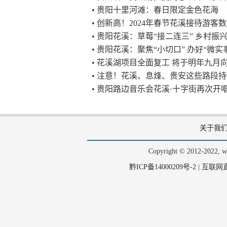
• 贵阳十里河滩：春日限定金色花海
• 创新高！2024年春节花溪接待游客
• 贵阳花溪：草莓“接二连三” 乡村振
• 贵阳花溪：聚焦“小切口” 办好“微实
• 花溪湖项目全面复工 将于明年九月
• 注意！花溪、息烽、贵安这些路段
• 贵阳路边音乐会花溪·十字街再次开
关于我
Copyright © 2012-202
黔ICP备14000209号-2
|
互联网直播