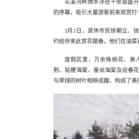
花溪河畔绣水浮径十余亩盛开
的序幕，吸引大量游客前来观赏打
3月1日，退休市民徐朝立、
约结伴来此赏花踏春。他们在油菜
度假区里，万余株桃花、美
荆、贴梗海棠、垂丝海棠及迎春花
与翠绿的树叶相映成趣，构成了美