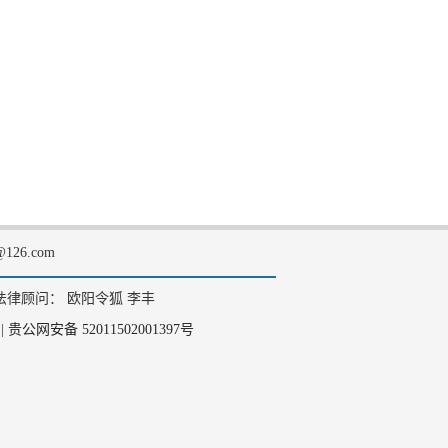
126.com
法律顾问： 欧阳令狐 李丰
|
贵公网安备 52011502001397号