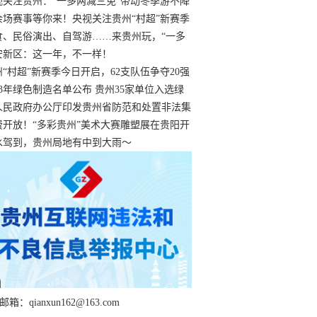
过
视关注贵州：“一多两减三免”带动冬季游不降
余场赛事等你来！央视关注贵州“村超”新赛季
“打响”
食、民俗演出、自驾游……来贵州玩，“一多
减三免”！
安新区：这一年，不一样！
州“村超”新赛季今日开启，62支队伍争夺20强
额
23年绿色制造名单公布 贵州35家单位入选绿
工厂
人民政府办公厅印发贵州省防范和处置非法集
工作实施细则
费开放！“多彩贵州”美术大赛雕塑展在贵阳开
持续至1月19日
水驾到，贵州局地有中到大雨～
箱：qianxun162@163.com