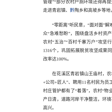
管理”“部分农村户厕环境还得再提
走进青岩镇、
黔
陶乡和高坡乡等地
“零距离”听民意，“面对面”
众“急难愁盼”，围绕盘活乡村资
农村“五治”“百村千寨万户”攻坚
1316个，巩固拓展脱贫攻坚成果
改率达100%。
在花溪区青岩镇山王庙村，农
+公司+匠人”、聘用11名村民为
村庄管护都有了“着落”，农村“物
产日清，道路河岸干净整洁，环境
高兴。