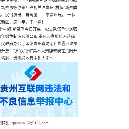
过
视关注贵州：“一多两减三免”带动冬季游不降
余场赛事等你来！央视关注贵州“村超”新赛季
“打响”
食、民俗演出、自驾游……来贵州玩，“一多
减三免”！
安新区：这一年，不一样！
州“村超”新赛季今日开启，62支队伍争夺20强
额
23年绿色制造名单公布 贵州35家单位入选绿
工厂
人民政府办公厅印发贵州省防范和处置非法集
工作实施细则
费开放！“多彩贵州”美术大赛雕塑展在贵阳开
持续至1月19日
水驾到，贵州局地有中到大雨～
箱：qianxun162@163.com