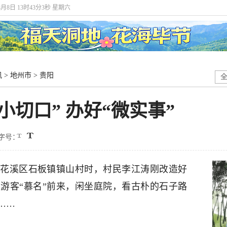
8月8日 13时43分4秒 星期六
讯
>
地州市
>
贵阳
小切口” 办好“微实事”
字号：
市花溪区石板镇镇山村时，村民李江涛刚改造好
游客“慕名”前来，闲坐庭院，看古朴的石子路
……