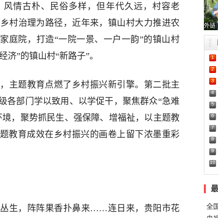
，风情古朴、民俗多样，但年代久远，村容老
以乡村治理为路径，近年来，镇山村大力推进农
外链
农家庭院，打造“一院一景、一户一韵”的镇山村
丽经济”的镇山村“新路子”。
1
2
3
，主题教育点燃了乡村振兴新引擎。第二批主
4
级各部门学以致用、以学促干，聚焦群众“急难
5
6
环境，聚势抓民生、强保障、增福祉，以主题教
7
主题教育成效在乡村振兴的画卷上留下浓墨重彩
8
9
10
全
丛生，阵阵果香扑鼻来……连日来，贵阳市花