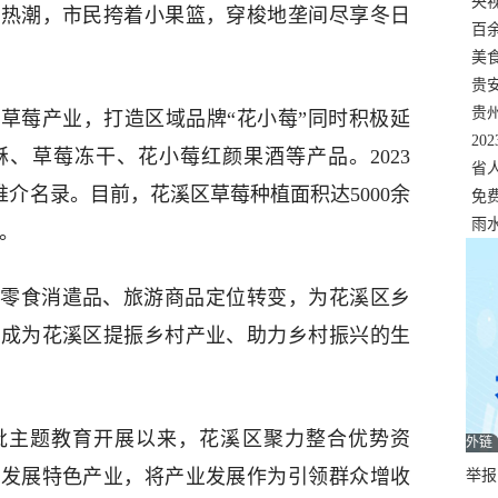
错
央
摘热潮，市民挎着小果篮，穿梭地垄间尽享冬日
温
百
正式
美
两
贵
贵
草莓产业，打造区域品牌“花小莓”同时积极延
名
20
、草莓冻干、花小莓红颜果酒等产品。2023
色
省
推介名录。目前，花溪区草莓种植面积达5000余
资
免
展，
雨
元。
零食消遣品、旅游商品定位转变，为花溪区乡
也成为花溪区提振乡村产业、助力乡村振兴的生
批主题教育开展以来，花溪区聚力整合优势资
外链
宜发展特色产业，将产业发展作为引领群众增收
举报邮