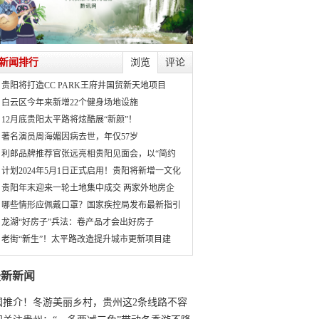
新闻排行
浏览
评论
贵阳将打造CC PARK王府井国贸新天地项目
白云区今年来新增22个健身场地设施
12月底贵阳太平路将炫酷展“新颜”！
著名演员周海媚因病去世，年仅57岁
利郎品牌推荐官张远亮相贵阳见面会，以“简约
计划2024年5月1日正式启用！贵阳将新增一文化
贵阳年末迎来一轮土地集中成交 两家外地房企
哪些情形应佩戴口罩？国家疾控局发布最新指引
龙湖“好房子”兵法：卷产品才会出好房子
老街“新生”！太平路改造提升城市更新项目建
最新新闻
国推介！冬游美丽乡村，贵州这2条线路不容