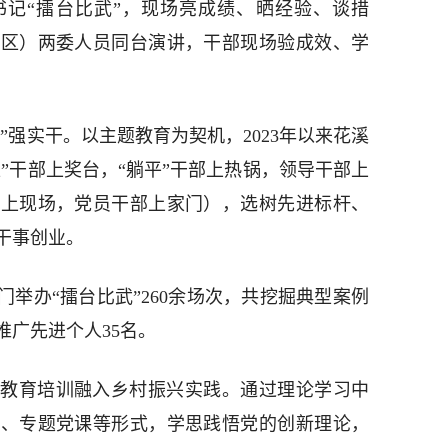
记“擂台比武”，现场亮成绩、晒经验、谈措
社区）两委人员同台演讲，干部现场验成效、学
学”强实干。以主题教育为契机，2023年以来花溪
型”干部上奖台，“躺平”干部上热锅，领导干部上
部上现场，党员干部上家门），选树先进标杆、
干事创业。
部门举办“擂台比武”260余场次，共挖掘典型案例
推广先进个人35名。
教育培训融入乡村振兴实践。通过理论学习中
育、专题党课等形式，学思践悟党的创新理论，