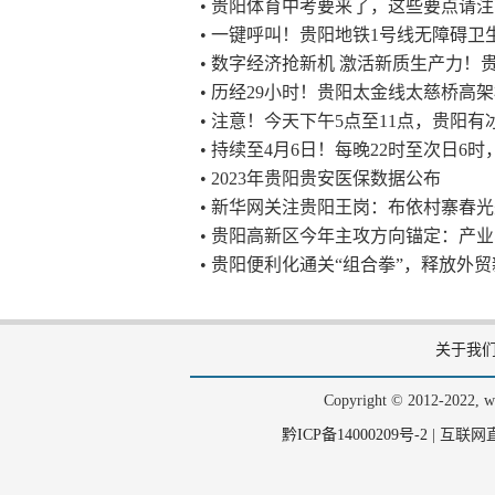
• 贵阳体育中考要来了，这些要点请
• 一键呼叫！贵阳地铁1号线无障碍卫
• 数字经济抢新机 激活新质生产力
• 历经29小时！贵阳太金线太慈桥高
• 注意！今天下午5点至11点，贵阳
• 持续至4月6日！每晚22时至次日
• 2023年贵阳贵安医保数据公布
• 新华网关注贵阳王岗：布依村寨春
• 贵阳高新区今年主攻方向锚定：产
• 贵阳便利化通关“组合拳”，释放外
关于我
Copyright © 2012-202
黔ICP备14000209号-2
|
互联网直播