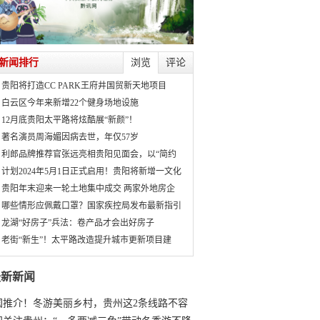
新闻排行
浏览
评论
贵阳将打造CC PARK王府井国贸新天地项目
白云区今年来新增22个健身场地设施
12月底贵阳太平路将炫酷展“新颜”！
著名演员周海媚因病去世，年仅57岁
利郎品牌推荐官张远亮相贵阳见面会，以“简约
计划2024年5月1日正式启用！贵阳将新增一文化
贵阳年末迎来一轮土地集中成交 两家外地房企
哪些情形应佩戴口罩？国家疾控局发布最新指引
龙湖“好房子”兵法：卷产品才会出好房子
老街“新生”！太平路改造提升城市更新项目建
最新新闻
国推介！冬游美丽乡村，贵州这2条线路不容