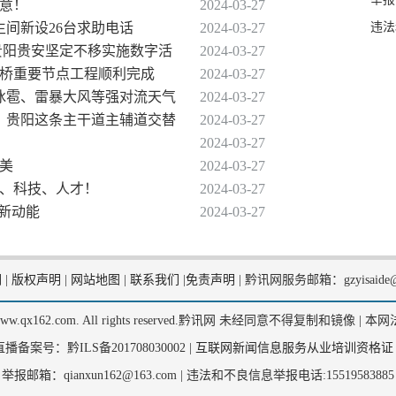
注意！
2024-03-27
违法
生间新设26台求助电话
2024-03-27
！贵阳贵安坚定不移实施数字活
2024-03-27
架桥重要节点工程顺利完成
2024-03-27
有冰雹、雷暴大风等强对流天气
2024-03-27
6时，贵阳这条主干道主辅道交替
2024-03-27
2024-03-27
光美
2024-03-27
业、科技、人才！
2024-03-27
贸新动能
2024-03-27
们
|
版权声明
|
网站地图
|
联系我们
|
免责声明
|
黔讯网服务邮箱：gzyisaide@
2, www.qx162.com. All rights reserved.黔讯网 未经同意不得复制和镜像 |
本网
备案号：黔ILS备201708030002 |
互联网新闻信息服务从业培训资格证
举报邮箱：qianxun162@163.com |
违法和不良信息举报电话:15519583885