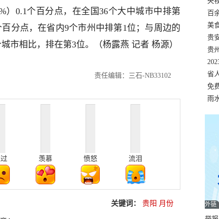
错
央
8%）0.1个百分点，在全国36个大中城市中排第
温
百
正式
美
.5个百分点，在省内9个市州中排第1位；与周边的
两
贵
城市相比，排在第3位。（杨露燕 记者 杨源）
贵
名
20
色
省
责任编辑：三石-NB33102
资
免
展，
雨
难过
羡慕
愤怒
流泪
关键词：
贵阳
月份
外链
举报邮