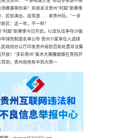
过
视关注贵州：“一多两减三免”带动冬季游不降
余场赛事等你来！央视关注贵州“村超”新赛季
“打响”
食、民俗演出、自驾游……来贵州玩，“一多
减三免”！
安新区：这一年，不一样！
州“村超”新赛季今日开启，62支队伍争夺20强
额
23年绿色制造名单公布 贵州35家单位入选绿
工厂
人民政府办公厅印发贵州省防范和处置非法集
工作实施细则
费开放！“多彩贵州”美术大赛雕塑展在贵阳开
持续至1月19日
水驾到，贵州局地有中到大雨～
箱：qianxun162@163.com