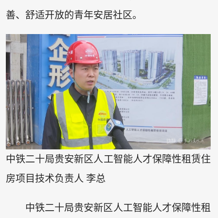
善、舒适开放的青年安居社区。
中铁二十局贵安新区人工智能人才保障性租赁住
房项目技术负责人 李总
中铁二十局贵安新区人工智能人才保障性租