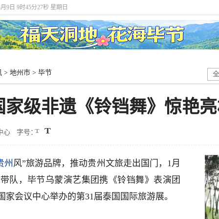
8月9日 9时45分28秒 星期日
讯
>
地州市
>
毕节
国家级非遗《铃铛舞》惊艳亮
中心
字号：
贵州
风”旅游品牌，推动贵州文旅走出国门，1月
织带队，毕节乌蒙演艺集团携《铃铛舞》表演团
国家会议中心举办的第31届泰国国际旅游展。