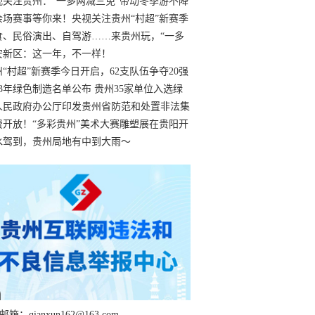
过
视关注贵州：“一多两减三免”带动冬季游不降
余场赛事等你来！央视关注贵州“村超”新赛季
“打响”
食、民俗演出、自驾游……来贵州玩，“一多
减三免”！
安新区：这一年，不一样！
州“村超”新赛季今日开启，62支队伍争夺20强
额
23年绿色制造名单公布 贵州35家单位入选绿
工厂
人民政府办公厅印发贵州省防范和处置非法集
工作实施细则
费开放！“多彩贵州”美术大赛雕塑展在贵阳开
持续至1月19日
水驾到，贵州局地有中到大雨～
箱：qianxun162@163.com