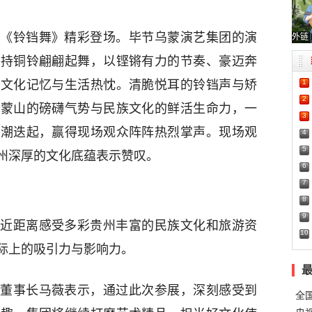
《铃铛舞》精彩登场。毕节乌蒙演艺集团的演
外链
手持铜铃翩翩起舞，以铿锵有力的节奏、豪迈奔
1
的文化记忆与生活热忱。清脆悦耳的铃铛声与矫
2
乌蒙山的磅礴气势与民族文化的鲜活生命力，一
3
高潮迭起，赢得现场观众阵阵热烈掌声。现场观
4
5
州深厚的文化底蕴表示赞叹。
6
7
8
9
近距离感受多彩贵州丰富的民族文化和旅游资
10
际上的吸引力与影响力。
董事长马薇表示，通过此次参展，深刻感受到
全