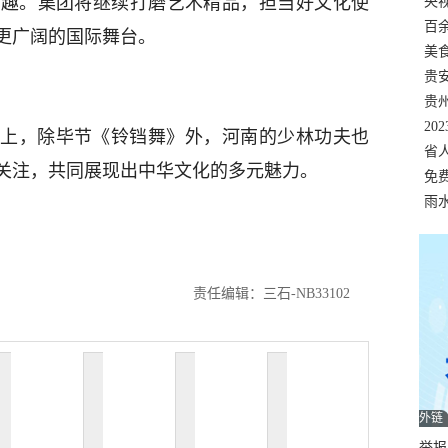
兴趣。集团将继续打磨艺术精品，担当好文化使
错
央
温
百
更广阔的国际舞台。
正式
美
两
贵
贵
名
20
上，除毕节《铃铛舞》外，河南的少林功夫也
色
省
关注，共同展现出中华文化的多元魅力。
资
免
展，
雨
责任编辑：三石-NB33102
外链
举报邮