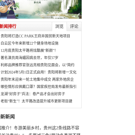
新闻排行
浏览
评论
贵阳将打造CC PARK王府井国贸新天地项目
白云区今年来新增22个健身场地设施
12月底贵阳太平路将炫酷展“新颜”！
著名演员周海媚因病去世，年仅57岁
利郎品牌推荐官张远亮相贵阳见面会，以“简约
计划2024年5月1日正式启用！贵阳将新增一文化
贵阳年末迎来一轮土地集中成交 两家外地房企
哪些情形应佩戴口罩？国家疾控局发布最新指引
龙湖“好房子”兵法：卷产品才会出好房子
老街“新生”！太平路改造提升城市更新项目建
最新新闻
国推介！冬游美丽乡村，贵州这2条线路不容