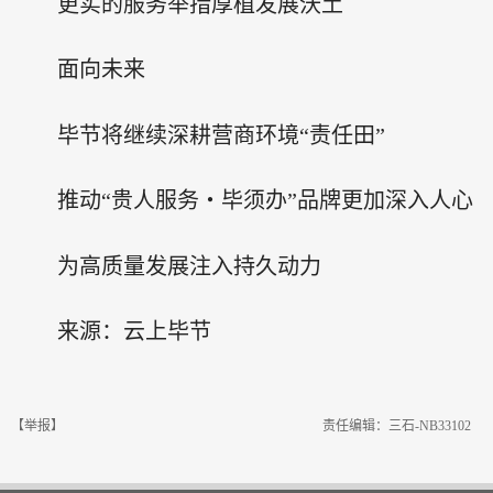
更实的服务举措厚植发展沃土
面向未来
毕节将继续深耕营商环境“责任田”
推动“贵人服务・毕须办”品牌更加深入人心
为高质量发展注入持久动力
来源：云上毕节
【举报】
责任编辑：三石-NB33102