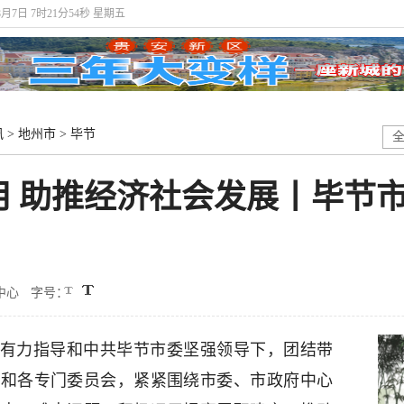
8月7日 7时21分55秒 星期五
讯
>
地州市
>
毕节
 助推经济社会发展丨毕节市政
中心
字号：
政协有力指导和中共毕节市委坚强领导下，团结带
位和各专门委员会，紧紧围绕市委、市政府中心