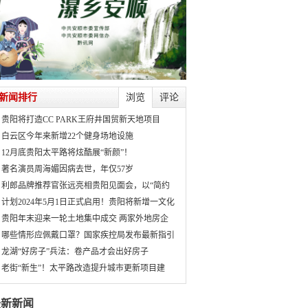
新闻排行
浏览
评论
贵阳将打造CC PARK王府井国贸新天地项目
白云区今年来新增22个健身场地设施
12月底贵阳太平路将炫酷展“新颜”！
著名演员周海媚因病去世，年仅57岁
利郎品牌推荐官张远亮相贵阳见面会，以“简约
计划2024年5月1日正式启用！贵阳将新增一文化
贵阳年末迎来一轮土地集中成交 两家外地房企
哪些情形应佩戴口罩？国家疾控局发布最新指引
龙湖“好房子”兵法：卷产品才会出好房子
老街“新生”！太平路改造提升城市更新项目建
最新新闻