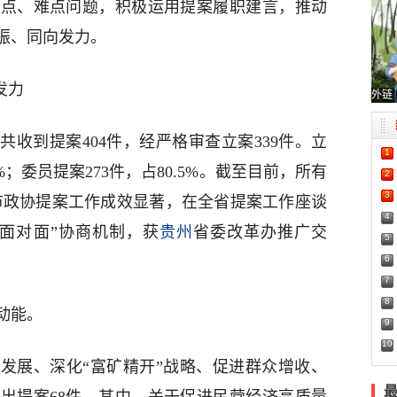
热点、难点问题，积极运用提案履职建言，推动
振、同向发力。
发力
外链
收到提案404件，经严格审查立案339件。立
1
%；委员提案273件，占80.5%。截至目前，所有
2
3
。市政协提案工作成效显著，在全省提案工作座谈
4
面对面”协商机制，获
贵州
省委改革办推广交
5
6
7
8
动能。
9
10
发展、深化“富矿精开”战略、促进群众增收、