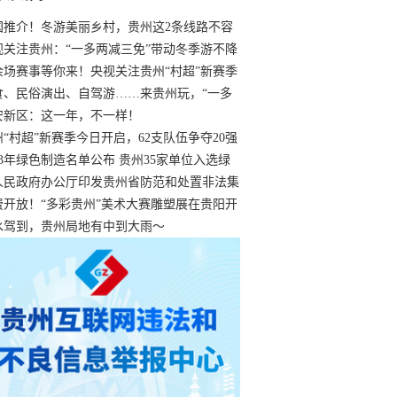
国推介！冬游美丽乡村，贵州这2条线路不容
过
视关注贵州：“一多两减三免”带动冬季游不降
余场赛事等你来！央视关注贵州“村超”新赛季
“打响”
食、民俗演出、自驾游……来贵州玩，“一多
减三免”！
安新区：这一年，不一样！
州“村超”新赛季今日开启，62支队伍争夺20强
额
23年绿色制造名单公布 贵州35家单位入选绿
工厂
人民政府办公厅印发贵州省防范和处置非法集
工作实施细则
费开放！“多彩贵州”美术大赛雕塑展在贵阳开
持续至1月19日
水驾到，贵州局地有中到大雨～