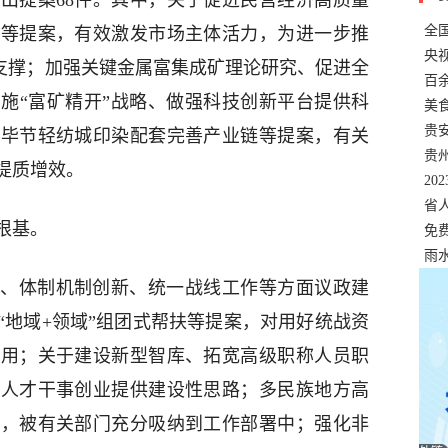
出提案68件。其中，关于促进民营经济高质量
全
均等提案，有效激发市场主体活力，为进一步推
错
央
力支撑；加强关键金属富集成矿理论研究、促进全
温
百
施“富矿精开”战略、做强科技创新平台提供科
正式
美
两
贵
设毕节轻纺城印染配套完善产业链等提案，有关
贵
提质增效。
名
20
色
省
根基。
资
免
展，
雨
、体制机制创新、统一战线工作等方面议政建
“地域+领域”组团式帮扶等提案，对用好统战资
作用；关于建设新型智库、拓宽高级职称人员职
次人才干事创业提供建设性思路；多民族地方高
案，被有关部门充分吸纳到工作部署中；强化非