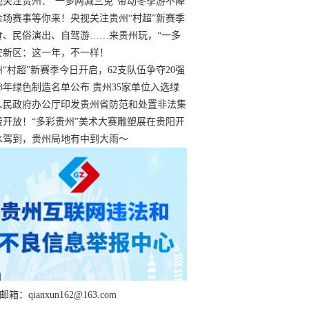
过
视关注贵州：“一多两减三免”带动冬季游不降
余场赛事等你来！央视关注贵州“村超”新赛季
“打响”
食、民俗演出、自驾游……来贵州玩，“一多
减三免”！
安新区：这一年，不一样！
州“村超”新赛季今日开启，62支队伍争夺20强
额
23年绿色制造名单公布 贵州35家单位入选绿
工厂
人民政府办公厅印发贵州省防范和处置非法集
工作实施细则
费开放！“多彩贵州”美术大赛雕塑展在贵阳开
持续至1月19日
水驾到，贵州局地有中到大雨～
箱：qianxun162@163.com