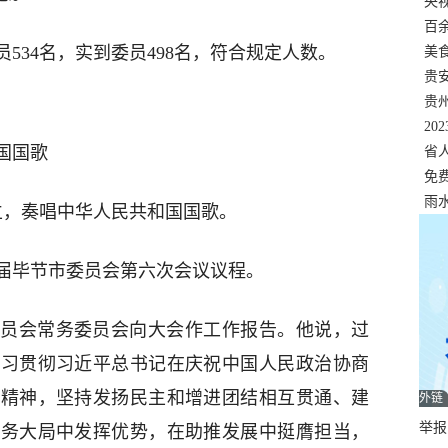
错
央
温
百
534名，实到委员498名，符合规定人数。
正式
美
两
贵
贵
名
20
国国歌
色
省
资
免
展，
雨
立，奏唱中华人民共和国国歌。
届毕节市委员会第六次会议议程。
员会常务委员会向大会作工作报告。他说，过
学习贯彻习近平总书记在庆祝中国人民政治协商
话精神，坚持发扬民主和增进团结相互贯通、建
外链
举报邮
服务大局中发挥优势，在助推发展中挺膺担当，