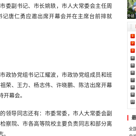
市委副书记、市长姚轶，市人大常委会主任周
书记唐仁勇应邀出席开幕会并在主席台前排就
外链
1
2
3
4
5
6
市政协党组书记江耀波，市政协党组成员和班
7
刘祖荣、王力、杨志伟、许晓鹏、陈洁出席开幕
8
9
持开幕会。
10
的领导同志还有：市委常委，市人大常委会副
市检察院、市各高等院校主要负责同志和部分离
全
志。