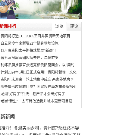
新闻排行
浏览
评论
贵阳将打造CC PARK王府井国贸新天地项目
白云区今年来新增22个健身场地设施
12月底贵阳太平路将炫酷展“新颜”！
著名演员周海媚因病去世，年仅57岁
利郎品牌推荐官张远亮相贵阳见面会，以“简约
计划2024年5月1日正式启用！贵阳将新增一文化
贵阳年末迎来一轮土地集中成交 两家外地房企
哪些情形应佩戴口罩？国家疾控局发布最新指引
龙湖“好房子”兵法：卷产品才会出好房子
老街“新生”！太平路改造提升城市更新项目建
最新新闻
国推介！冬游美丽乡村，贵州这2条线路不容