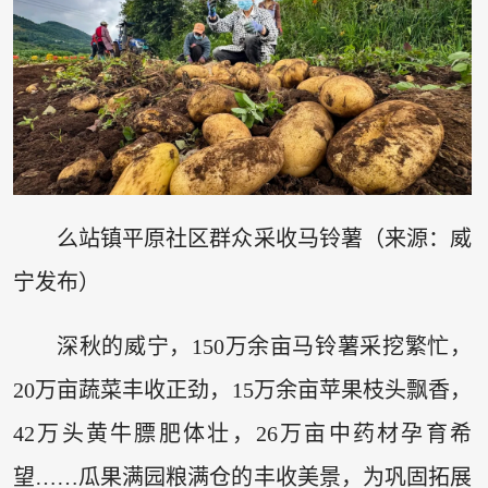
么站镇平原社区群众采收马铃薯（来源：威
宁发布）
深秋的威宁，150万余亩马铃薯采挖繁忙，
20万亩蔬菜丰收正劲，15万余亩苹果枝头飘香，
42万头黄牛膘肥体壮，26万亩中药材孕育希
望……瓜果满园粮满仓的丰收美景，为巩固拓展