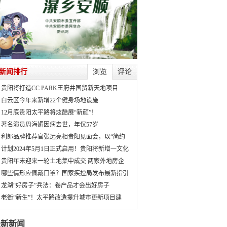
新闻排行
浏览
评论
贵阳将打造CC PARK王府井国贸新天地项目
白云区今年来新增22个健身场地设施
12月底贵阳太平路将炫酷展“新颜”！
著名演员周海媚因病去世，年仅57岁
利郎品牌推荐官张远亮相贵阳见面会，以“简约
计划2024年5月1日正式启用！贵阳将新增一文化
贵阳年末迎来一轮土地集中成交 两家外地房企
哪些情形应佩戴口罩？国家疾控局发布最新指引
龙湖“好房子”兵法：卷产品才会出好房子
老街“新生”！太平路改造提升城市更新项目建
最新新闻