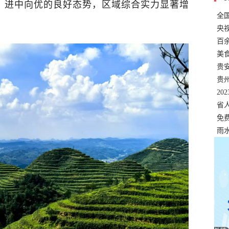
、进中向优的良好态势，区域综合实力显著增
全
错
央
温
百
正式
美
两
贵
贵
名
20
色
省
资
免
展，
雨