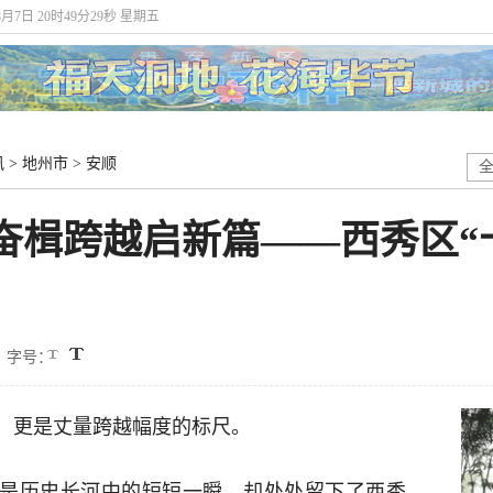
8月7日 20时49分30秒 星期五
讯
>
地州市
>
安顺
奋楫跨越启新篇——西秀区“
字号：
，更是丈量跨越幅度的标尺。
只是历史长河中的短短一瞬，却处处留下了西秀