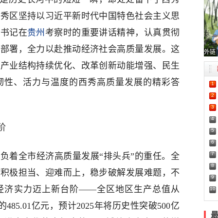
西秀区坚持以习近平新时代中国特色社会主义思
总书记在
贵州
考察时的重要讲话精神，认真贯彻
策部署，全力以赴推动经济社会高质量发展。这
外链
、产业结构持续优化、改革创新动能增强、民生
韧性、活力与温度的西秀高质量发展的精彩答
1
2
3
4
阶
5
6
7
负着全市经济高质量发展“排头兵”的重任。全
8
，积极担当、迎难而上，稳步破解发展难题，不
9
经济实力迈上新台阶——全区地区生产总值从
10
4年的485.01亿元，预计2025年将历史性突破500亿