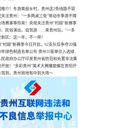
国推介！冬游美丽乡村，贵州这2条线路不容
过
视关注贵州：“一多两减三免”带动冬季游不降
余场赛事等你来！央视关注贵州“村超”新赛季
“打响”
食、民俗演出、自驾游……来贵州玩，“一多
减三免”！
安新区：这一年，不一样！
州“村超”新赛季今日开启，62支队伍争夺20强
额
23年绿色制造名单公布 贵州35家单位入选绿
工厂
人民政府办公厅印发贵州省防范和处置非法集
工作实施细则
费开放！“多彩贵州”美术大赛雕塑展在贵阳开
持续至1月19日
水驾到，贵州局地有中到大雨～