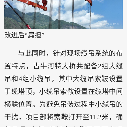
改进后“扁担”
与此同时，针对现场缆吊系统的布
置特点，古牛河特大桥共配备2组大缆
吊和4组小缆吊，其中大缆吊索鞍设置
于缆塔顶，小缆吊索鞍设置在缆塔中间
横联位置。为避免吊装过程中小缆吊的
干扰，项目部将索鞍打开至11.2米，确