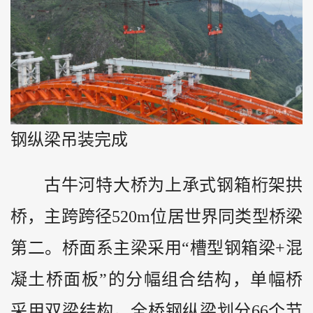
钢纵梁吊装完成
古牛河特大桥为上承式钢箱桁架拱
桥，主跨跨径520m位居世界同类型桥梁
第二。桥面系主梁采用“槽型钢箱梁+混
凝土桥面板”的分幅组合结构，单幅桥
采用双梁结构。全桥钢纵梁划分66个节