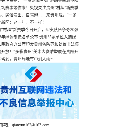
过
视关注贵州：“一多两减三免”带动冬季游不降
余场赛事等你来！央视关注贵州“村超”新赛季
“打响”
食、民俗演出、自驾游……来贵州玩，“一多
减三免”！
安新区：这一年，不一样！
州“村超”新赛季今日开启，62支队伍争夺20强
额
23年绿色制造名单公布 贵州35家单位入选绿
工厂
人民政府办公厅印发贵州省防范和处置非法集
工作实施细则
费开放！“多彩贵州”美术大赛雕塑展在贵阳开
持续至1月19日
水驾到，贵州局地有中到大雨～
箱：qianxun162@163.com