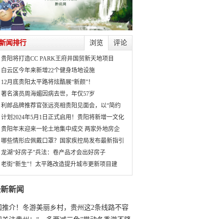
新闻排行
浏览
评论
贵阳将打造CC PARK王府井国贸新天地项目
白云区今年来新增22个健身场地设施
12月底贵阳太平路将炫酷展“新颜”！
著名演员周海媚因病去世，年仅57岁
利郎品牌推荐官张远亮相贵阳见面会，以“简约
计划2024年5月1日正式启用！贵阳将新增一文化
贵阳年末迎来一轮土地集中成交 两家外地房企
哪些情形应佩戴口罩？国家疾控局发布最新指引
龙湖“好房子”兵法：卷产品才会出好房子
老街“新生”！太平路改造提升城市更新项目建
最新新闻
国推介！冬游美丽乡村，贵州这2条线路不容