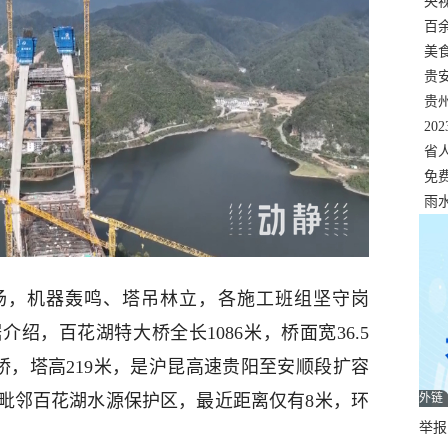
错
央
温
百
正式
美
两
贵
贵
名
20
色
省
资
免
展，
雨
场，机器轰鸣、塔吊林立，各施工班组坚守岗
绍，百花湖特大桥全长1086米，桥面宽36.5
桥，塔高219米，是沪昆高速贵阳至安顺段扩容
毗邻百花湖水源保护区，最近距离仅有8米，环
外链
举报邮