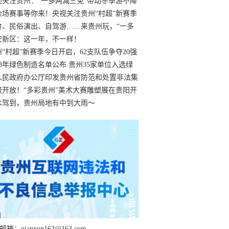
过
视关注贵州：“一多两减三免”带动冬季游不降
余场赛事等你来！央视关注贵州“村超”新赛季
“打响”
食、民俗演出、自驾游……来贵州玩，“一多
减三免”！
安新区：这一年，不一样！
州“村超”新赛季今日开启，62支队伍争夺20强
额
23年绿色制造名单公布 贵州35家单位入选绿
工厂
人民政府办公厅印发贵州省防范和处置非法集
工作实施细则
费开放！“多彩贵州”美术大赛雕塑展在贵阳开
持续至1月19日
水驾到，贵州局地有中到大雨～
箱：qianxun162@163.com