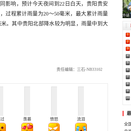
同影响，预计今天夜间到22日白天，贵阳贵安
，过程累计雨量为20～50毫米，最大累计雨量
外链
20毫米。其中贵阳北部降水较为明显，雨量中到大
1
2
3
4
5
责任编辑：三石-NB33102
6
7
8
9
10
难过
羡慕
愤怒
流泪
全