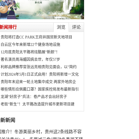
新闻排行
浏览
评论
贵阳将打造CC PARK王府井国贸新天地项目
白云区今年来新增22个健身场地设施
12月底贵阳太平路将炫酷展“新颜”！
著名演员周海媚因病去世，年仅57岁
利郎品牌推荐官张远亮相贵阳见面会，以“简约
计划2024年5月1日正式启用！贵阳将新增一文化
贵阳年末迎来一轮土地集中成交 两家外地房企
哪些情形应佩戴口罩？国家疾控局发布最新指引
龙湖“好房子”兵法：卷产品才会出好房子
老街“新生”！太平路改造提升城市更新项目建
最新新闻
国推介！冬游美丽乡村，贵州这2条线路不容