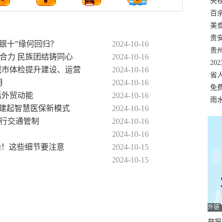
错
央
温
百
正式
美
两
贵
九银十”缘何回归？
2024-10-16
贵
合力 民族团结铸同心
2024-10-16
名
20
依托城市体检提升建设、运营
2024-10-16
色
省
月
2024-10-16
资
免
活外贸动能
2024-10-16
展，
雨
构建起智慧医保新模式
2024-10-16
实行交通管制
2024-10-16
2024-10-16
开始！这些细节要注意
2024-10-15
2024-10-15
外链
举报邮