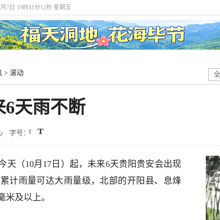
8月7日 19时41分13秒 星期五
讯
>
滚动
来6天雨不断
心
字号：
天（10月17日）起，未来6天贵阳贵安会出现
时累计雨量可达大雨量级，北部的开阳县、息烽
毫米及以上。