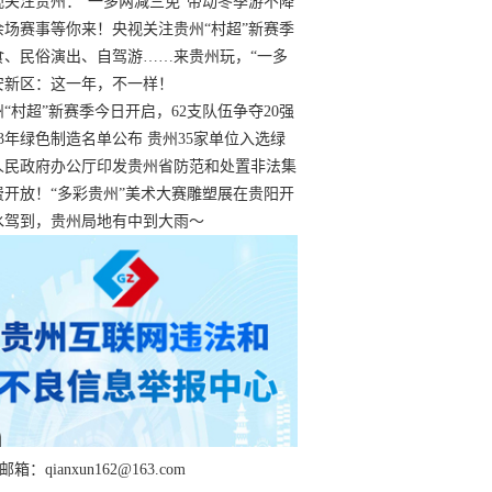
过
视关注贵州：“一多两减三免”带动冬季游不降
余场赛事等你来！央视关注贵州“村超”新赛季
“打响”
食、民俗演出、自驾游……来贵州玩，“一多
减三免”！
安新区：这一年，不一样！
州“村超”新赛季今日开启，62支队伍争夺20强
额
23年绿色制造名单公布 贵州35家单位入选绿
工厂
人民政府办公厅印发贵州省防范和处置非法集
工作实施细则
费开放！“多彩贵州”美术大赛雕塑展在贵阳开
持续至1月19日
水驾到，贵州局地有中到大雨～
箱：qianxun162@163.com