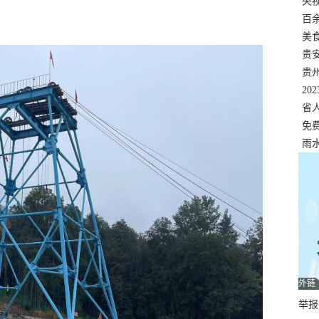
错
央
温
百
正式
美
两
贵
贵
名
20
色
省
资
免
展，
雨
外链
举报邮