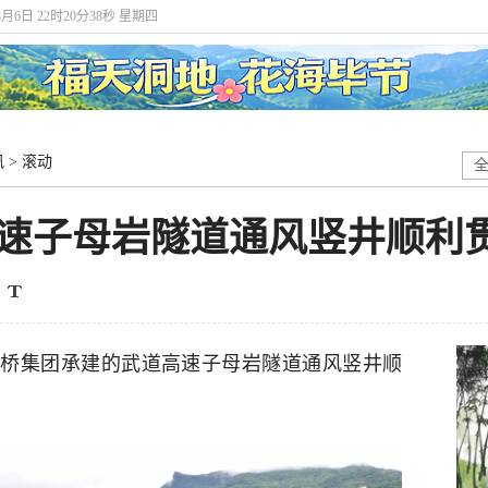
8月6日 22时20分39秒 星期四
讯
>
滚动
高速子母岩隧道通风竖井顺利
路桥集团承建的武道高速子母岩隧道通风竖井顺