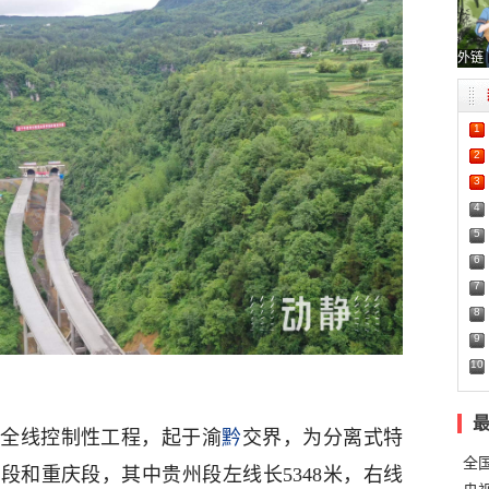
外链
1
2
3
4
5
6
7
8
9
10
速全线控制性工程，起于渝
黔
交界，为分离式特
全
州段和重庆段，其中贵州段左线长5348米，右线