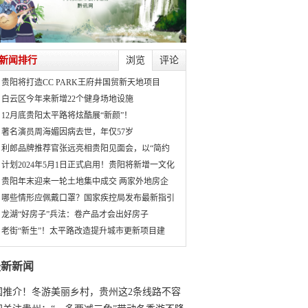
新闻排行
浏览
评论
贵阳将打造CC PARK王府井国贸新天地项目
白云区今年来新增22个健身场地设施
12月底贵阳太平路将炫酷展“新颜”！
著名演员周海媚因病去世，年仅57岁
利郎品牌推荐官张远亮相贵阳见面会，以“简约
计划2024年5月1日正式启用！贵阳将新增一文化
贵阳年末迎来一轮土地集中成交 两家外地房企
哪些情形应佩戴口罩？国家疾控局发布最新指引
龙湖“好房子”兵法：卷产品才会出好房子
老街“新生”！太平路改造提升城市更新项目建
最新新闻
国推介！冬游美丽乡村，贵州这2条线路不容