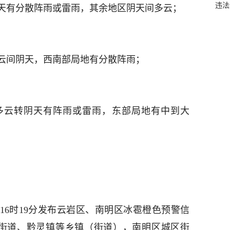
违法
阴天有分散阵雨或雷雨，其余地区阴天间多云；
多云间阴天，西南部局地有分散阵雨；
省多云转阴天有阵雨或雷雨，东部局地有中到大
7日16时19分发布云岩区、南明区冰雹橙色预警信
路街道、黔灵镇等乡镇（街道），南明区城区街