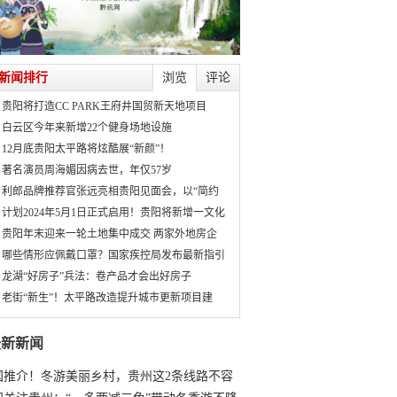
新闻排行
浏览
评论
贵阳将打造CC PARK王府井国贸新天地项目
白云区今年来新增22个健身场地设施
12月底贵阳太平路将炫酷展“新颜”！
著名演员周海媚因病去世，年仅57岁
利郎品牌推荐官张远亮相贵阳见面会，以“简约
计划2024年5月1日正式启用！贵阳将新增一文化
贵阳年末迎来一轮土地集中成交 两家外地房企
哪些情形应佩戴口罩？国家疾控局发布最新指引
龙湖“好房子”兵法：卷产品才会出好房子
老街“新生”！太平路改造提升城市更新项目建
最新新闻
国推介！冬游美丽乡村，贵州这2条线路不容