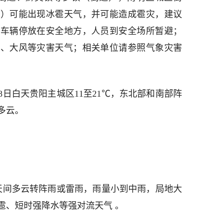
道）可能出现冰雹天气，并可能造成雹灾，建议
，车辆停放在安全地方，人员到安全场所暂避；
电、大风等灾害天气；相关单位请参照气象灾害
28日白天贵阳主城区11至21℃，东北部和南部阵
多云。
，阴天间多云转阵雨或雷雨，雨量小到中雨，局地大
雹、短时强降水等强对流天气 。