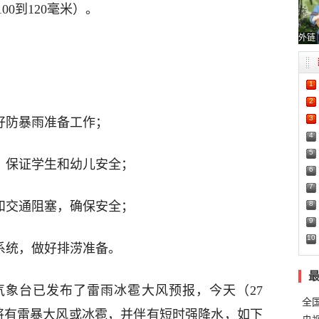
0到120毫米）。
外链
1
2
3
好防暴雨准备工作；
4
5
，保证学生和幼儿安全；
6
7
8
和交通阻塞，确保安全；
9
10
系统，做好排涝准备。
气象台已发布了雷雨冰雹大风预报，今天（27
全
区将有雷暴大风或冰雹，并伴有短时强降水，如下