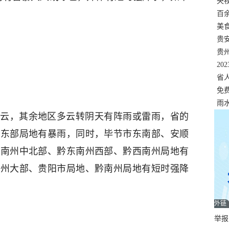
错
央
温
百
正式
美
两
贵
贵
名
20
色
省
资
免
展，
雨
云，其余地区多云转阴天有阵雨或雷雨，省的
中东部局地有暴雨，同时，毕节市东南部、安顺
黔南州中北部、黔东南州西部、黔西南州局地有
南州大部、贵阳市局地、黔南州局地有短时强降
外链
举报邮