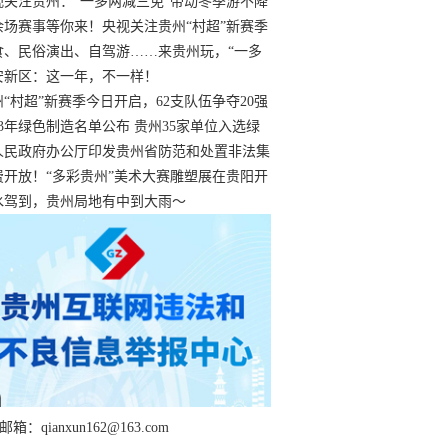
过
视关注贵州：“一多两减三免”带动冬季游不降
余场赛事等你来！央视关注贵州“村超”新赛季
“打响”
食、民俗演出、自驾游……来贵州玩，“一多
减三免”！
安新区：这一年，不一样！
州“村超”新赛季今日开启，62支队伍争夺20强
额
23年绿色制造名单公布 贵州35家单位入选绿
工厂
人民政府办公厅印发贵州省防范和处置非法集
工作实施细则
费开放！“多彩贵州”美术大赛雕塑展在贵阳开
持续至1月19日
水驾到，贵州局地有中到大雨～
箱：qianxun162@163.com