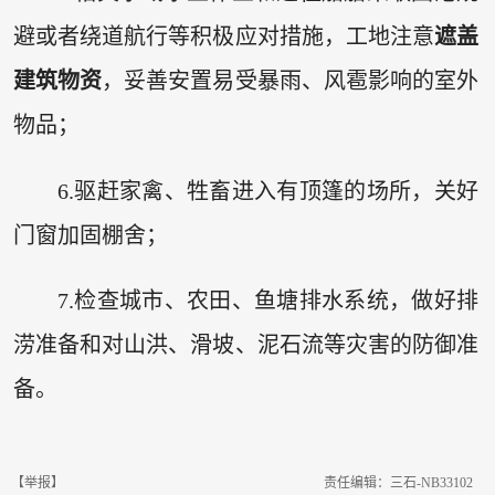
避或者绕道航行等积极应对措施，工地注意
遮盖
建筑物资
，妥善安置易受暴雨、风雹影响的室外
物品；
6.驱赶家禽、牲畜进入有顶篷的场所，关好
门窗加固棚舍；
7.检查城市、农田、鱼塘排水系统，做好排
涝准备和对山洪、滑坡、泥石流等灾害的防御准
备。
【举报】
责任编辑：三石-NB33102