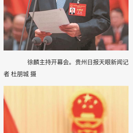
徐麟主持开幕会。贵州日报天眼新闻记
者 杜朋城 摄