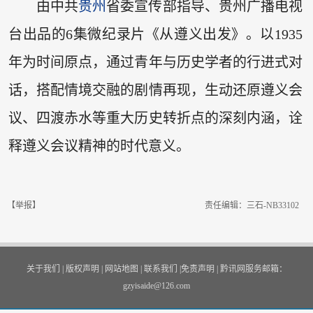
由中共
贵州
省委宣传部指导、贵州广播电视
台出品的6集微纪录片《从遵义出发》。以1935
年为时间原点，通过青年与历史学者的行进式对
话，搭配情境交融的剧情再现，生动还原遵义会
议、四渡赤水等重大历史转折点的深刻内涵，诠
释遵义会议精神的时代意义。
【举报】
责任编辑：三石-NB33102
关于我们
|
版权声明
|
网站地图
|
联系我们
|
免责声明
|
黔讯网服务邮箱：
gzyisaide@126.com