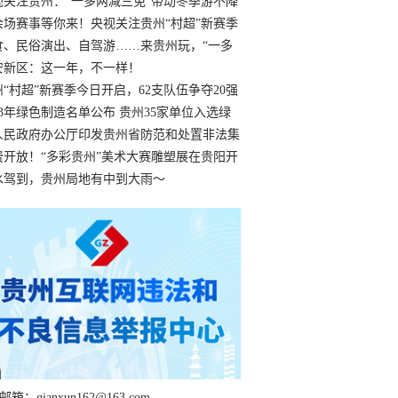
过
视关注贵州：“一多两减三免”带动冬季游不降
余场赛事等你来！央视关注贵州“村超”新赛季
“打响”
食、民俗演出、自驾游……来贵州玩，“一多
减三免”！
安新区：这一年，不一样！
州“村超”新赛季今日开启，62支队伍争夺20强
额
23年绿色制造名单公布 贵州35家单位入选绿
工厂
人民政府办公厅印发贵州省防范和处置非法集
工作实施细则
费开放！“多彩贵州”美术大赛雕塑展在贵阳开
持续至1月19日
水驾到，贵州局地有中到大雨～
箱：qianxun162@163.com