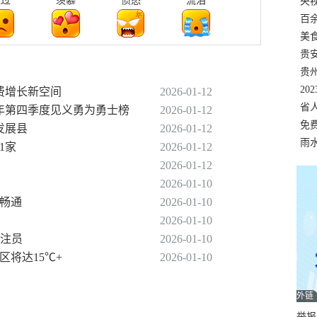
难过
羡慕
愤怒
流泪
错
央
温
百
正式
美
两
贵
贵
名
20
消费增长新空间
2026-01-12
色
省
25年第四季度见义勇为勇士榜
2026-01-12
资
免
发展县
2026-01-12
展，
雨
1家
2026-01-12
2026-01-12
2026-01-10
”畅通
2026-01-10
2026-01-10
标注员
2026-01-10
区将达15℃+
2026-01-10
外链
举报邮