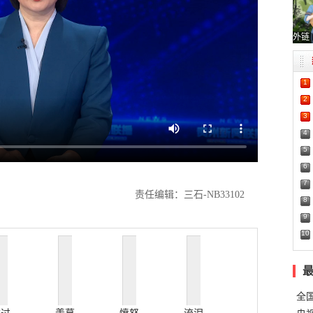
外链
1
2
3
4
5
6
7
责任编辑：三石-NB33102
8
9
10
全