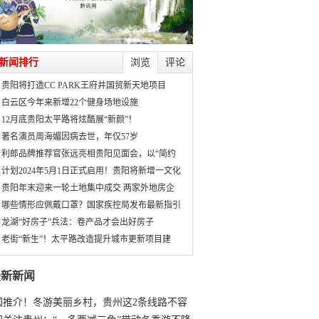
新闻排行
浏览
评论
贵阳将打造CC PARK王府井国贸新天地项目
白云区今年来新增22个健身场地设施
12月底贵阳太平路将炫酷展“新颜”！
著名演员周海媚因病去世，年仅57岁
利郎品牌推荐官张远亮相贵阳见面会，以“简约
计划2024年5月1日正式启用！贵阳将新增一文化
贵阳年末迎来一轮土地集中成交 两家外地房企
哪些情形应佩戴口罩？国家疾控局发布最新指引
龙湖“好房子”兵法：卷产品才会出好房子
老街“新生”！太平路改造提升城市更新项目建
最新新闻
国推介！冬游美丽乡村，贵州这2条线路不容