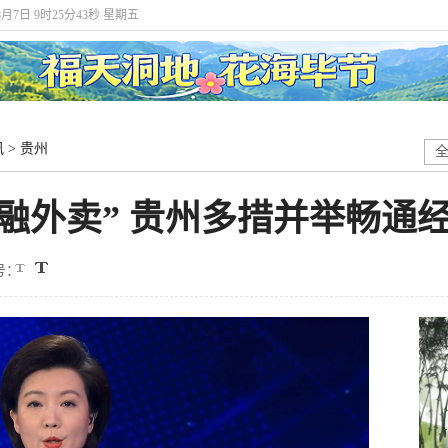
8月7日 9时25分44秒 星期五
讯
>
贵州
金融外卖” 贵州多措并举畅通
号：