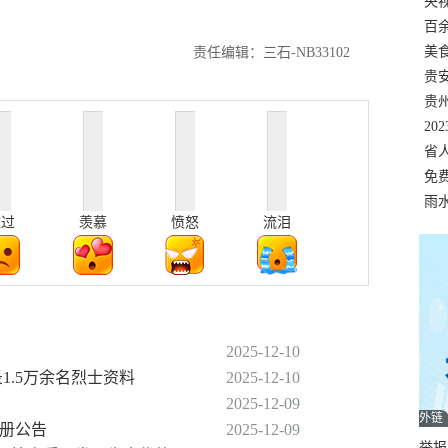
错
央
温
百
正式
美
责任编辑：三石-NB33102
两
贵
贵
名
20
色
省
资
免
展，
雨
难过
羡慕
愤怒
流泪
2025-12-10
1.5万余名烈士资料
2025-12-10
2025-12-09
外链
注册公告
2025-12-09
举报邮