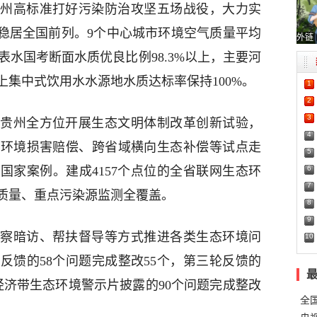
州高标准打好污染防治攻坚五场战役，大力实
量稳居全国前列。9个中心城市环境空气质量平均
外链
个地表水国考断面水质优良比例98.3%以上，主要河
集中式饮用水水源地水质达标率保持100%。
1
2
3
贵州全方位开展生态文明体制改革创新试验，
4
态环境损害赔偿、跨省域横向生态补偿等试点走
5
6
国家案例。建成4157个点位的全省联网生态环
7
质量、重点污染源监测全覆盖。
8
9
察暗访、帮扶督导等方式推进各类生态环境问
10
反馈的58个问题完成整改55个，第三轮反馈的
经济带生态环境警示片披露的90个问题完成整改
全