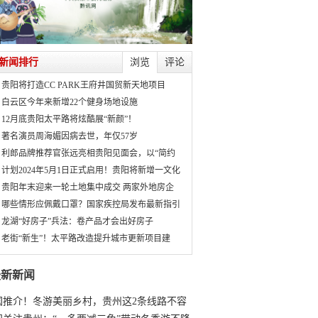
新闻排行
浏览
评论
贵阳将打造CC PARK王府井国贸新天地项目
白云区今年来新增22个健身场地设施
12月底贵阳太平路将炫酷展“新颜”！
著名演员周海媚因病去世，年仅57岁
利郎品牌推荐官张远亮相贵阳见面会，以“简约
计划2024年5月1日正式启用！贵阳将新增一文化
贵阳年末迎来一轮土地集中成交 两家外地房企
哪些情形应佩戴口罩？国家疾控局发布最新指引
龙湖“好房子”兵法：卷产品才会出好房子
老街“新生”！太平路改造提升城市更新项目建
最新新闻
国推介！冬游美丽乡村，贵州这2条线路不容