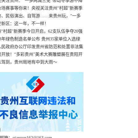
过
视关注贵州：“一多两减三免”带动冬季游不降
余场赛事等你来！央视关注贵州“村超”新赛季
“打响”
食、民俗演出、自驾游……来贵州玩，“一多
减三免”！
安新区：这一年，不一样！
州“村超”新赛季今日开启，62支队伍争夺20强
额
23年绿色制造名单公布 贵州35家单位入选绿
工厂
人民政府办公厅印发贵州省防范和处置非法集
工作实施细则
费开放！“多彩贵州”美术大赛雕塑展在贵阳开
持续至1月19日
水驾到，贵州局地有中到大雨～
箱：qianxun162@163.com