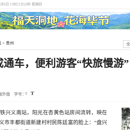
8月6日 15时21分27秒 星期四
讯
>
贵州
通车，便利游客“快旅慢游”
海外版
字号：
铁兴义南站，阳光在杏黄色站房间流转，映在
义市丰都街道新建村村民陈廷富的脸上：“盘兴