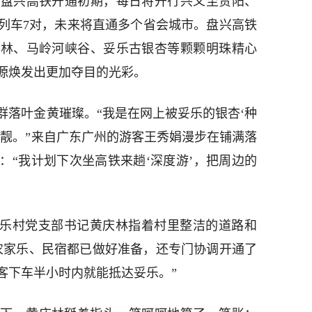
。盘兴高铁开通初期，每日将开行兴义至贵阳、
列车7对，未来将直通多个省会城市。盘兴高铁
峰林、马岭河峡谷、妥乐古银杏等颗颗明珠精心
源焕发出更加夺目的光彩。
群落叶金黄璀璨。“我是在网上被妥乐的银杏‘种
好靓。”来自广东广州的游客王秀娟漫步在铺满落
：“我计划下次坐高铁来趟‘深度游’，把周边的
妥乐村党支部书记黄庆林指着村里整洁的道路和
家农家乐、民宿都已做好准备，还专门协调开通了
客下车半小时内就能抵达妥乐。”