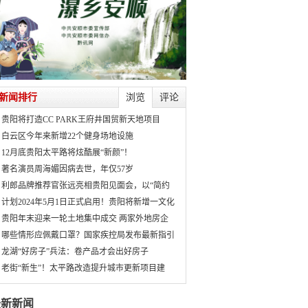
新闻排行
浏览
评论
贵阳将打造CC PARK王府井国贸新天地项目
白云区今年来新增22个健身场地设施
12月底贵阳太平路将炫酷展“新颜”！
著名演员周海媚因病去世，年仅57岁
利郎品牌推荐官张远亮相贵阳见面会，以“简约
计划2024年5月1日正式启用！贵阳将新增一文化
贵阳年末迎来一轮土地集中成交 两家外地房企
哪些情形应佩戴口罩？国家疾控局发布最新指引
龙湖“好房子”兵法：卷产品才会出好房子
老街“新生”！太平路改造提升城市更新项目建
最新新闻