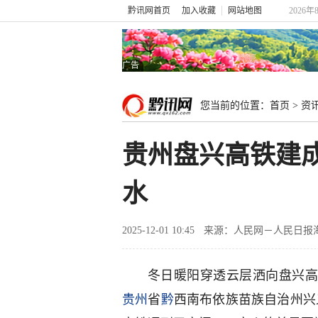
黔讯网首页
加入收藏
网站地图
2026年
广告
您当前的位置：
首页
>
资
贵州盘兴高铁建成
水
2025-12-01 10:45
来源：人民网－人民日报
冬日暖阳穿透云层洒向盘兴高
贵州
省
黔
西南布依族苗族自治州兴