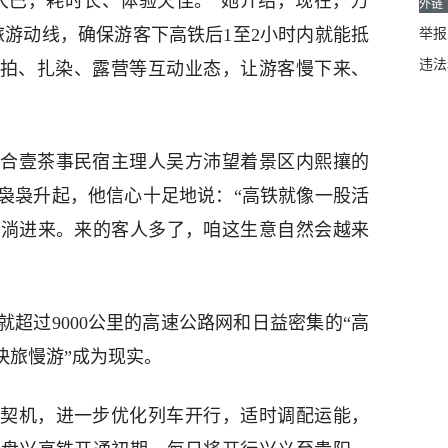
大巴，耗时长、体验欠佳。”她介绍，现在，万
外链
旅游动线，确保游客下高铁后1至2小时内就能抵
举报邮
违法
旅拍、扎染、露营等互动业态，让游客慢下来、
合壹茶事民宿主理人吴方沛望着景区内熙攘的
袅袅升起，他信心十足地说：“高铁就像一股活
水淌进来。来的客人多了，咱这生意自然会越来
超过9000公里的高速公路网和日益密集的“高
快旅慢游”成为现实。
契机，进一步优化列车开行，适时调配运能，