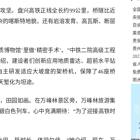
全
攻坚。盘兴高铁正线全长约99公里，桥隧比近
错
央
复杂的喀斯特地貌，还有岩溶发育、高瓦斯、断层
温
百
正式
美
两
贵
贵
质博物馆’里做‘精密手术’。”中铁二院高级工程
名
20
介绍，建设者们创新应用地质雷达、超前水平钻
色
省
自主研发适应大坡度的架桥机，保障了46座桥
资
免
展，
雨
天堑化为坦途。
，田园如画。在万峰林景区旁，万峰林旅游集
银白色列车，心中充满期待：“为了迎接高铁时