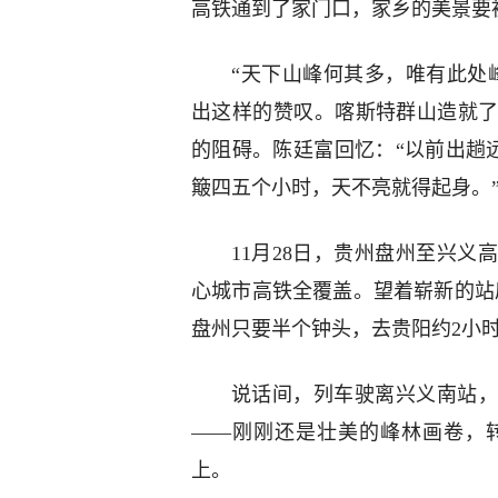
高铁通到了家门口，家乡的美景要
“天下山峰何其多，唯有此处
出这样的赞叹。喀斯特群山造就
的阻碍。陈廷富回忆：“以前出趟
簸四五个小时，天不亮就得起身。
11月28日，贵州盘州至兴
心城市高铁全覆盖。望着崭新的站
盘州只要半个钟头，去贵阳约2小时
说话间，列车驶离兴义南站，
——刚刚还是壮美的峰林画卷，
上。