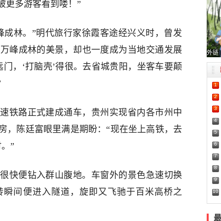
被更多游客看到喽！”
峰成林。”明代旅行家徐霞客途经兴义时，曾发
了万峰成林的美景，却也一度成为当地交通发展
外链
远门，‘打脑壳’得很。去省城贵阳，坐客车要颠
”
1
2
3
义高速铁路正式建成通车，贵州实现省内各市州中
4
房，陈廷富眼里满是期盼：“现在坐上高铁，去
5
6
。”
7
8
很快便钻入群山腹地。车窗外的景色急速切换
9
转瞬间便进入隧道，旋即又飞驰于百米高桥之
10