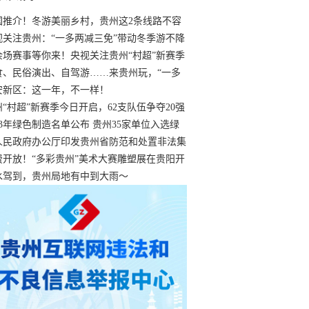
国推介！冬游美丽乡村，贵州这2条线路不容
过
视关注贵州：“一多两减三免”带动冬季游不降
余场赛事等你来！央视关注贵州“村超”新赛季
“打响”
食、民俗演出、自驾游……来贵州玩，“一多
减三免”！
安新区：这一年，不一样！
州“村超”新赛季今日开启，62支队伍争夺20强
额
23年绿色制造名单公布 贵州35家单位入选绿
工厂
人民政府办公厅印发贵州省防范和处置非法集
工作实施细则
费开放！“多彩贵州”美术大赛雕塑展在贵阳开
持续至1月19日
水驾到，贵州局地有中到大雨～