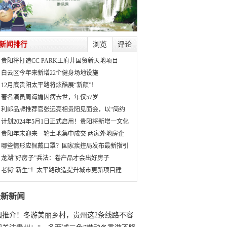
新闻排行
浏览
评论
贵阳将打造CC PARK王府井国贸新天地项目
白云区今年来新增22个健身场地设施
12月底贵阳太平路将炫酷展“新颜”！
著名演员周海媚因病去世，年仅57岁
利郎品牌推荐官张远亮相贵阳见面会，以“简约
计划2024年5月1日正式启用！贵阳将新增一文化
贵阳年末迎来一轮土地集中成交 两家外地房企
哪些情形应佩戴口罩？国家疾控局发布最新指引
龙湖“好房子”兵法：卷产品才会出好房子
老街“新生”！太平路改造提升城市更新项目建
最新新闻
国推介！冬游美丽乡村，贵州这2条线路不容