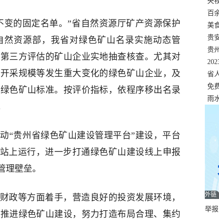
错
央
温
百
变的固定名单。”省自然资源厅矿产资源保护
正式
美
两
贵
自然资源部，我省对绿色矿山名录实施动态管
贵
过第三方评估的矿山企业实地抽查核查。尤其对
名
20
、开采规模等发生重大变化的绿色矿山企业，及
色
省
资
免
合绿色矿山标准。按评价指标，依程序移出名录
展，
雨
。
“贵州省绿色矿山建设管理平台”建设，平台
网站上运行，进一步打通绿色矿山建设线上申报
管理壁垒。
外链
政等方面着手，营造良好的投资发展环境，
举报邮
域推进绿色矿山建设，努力打造布局合理、集约