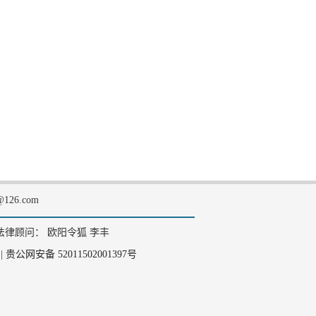
126.com
法律顾问： 欧阳令狐 李丰
|
贵公网安备 52011502001397号