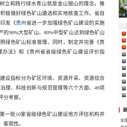
树立和践行绿水青山就是金山银山的理念，推
，积极做好绿色矿山遴选和实地核查工作。省自
外链
并印发《
贵州
省进一步加强绿色矿山建设的实施
产的90%大型矿山、80%中型矿山达到绿色矿山
1
2
参照绿色矿山标准管理。同时，制定并完善《贵
3
理办法》和《贵州省省级绿色矿山建设评价指
4
5
6
7
设指标分为矿区环境、资源开采、资源综合
8
治理、科技创新与规范管理等六个方面、49项
9
10
评分考察。
出第一批10家省级绿色矿山建设地方评估机构并
全
、客观性。