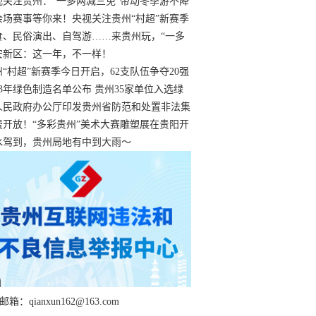
过
视关注贵州：“一多两减三免”带动冬季游不降
余场赛事等你来！央视关注贵州“村超”新赛季
“打响”
食、民俗演出、自驾游……来贵州玩，“一多
减三免”！
安新区：这一年，不一样！
州“村超”新赛季今日开启，62支队伍争夺20强
额
23年绿色制造名单公布 贵州35家单位入选绿
工厂
人民政府办公厅印发贵州省防范和处置非法集
工作实施细则
费开放！“多彩贵州”美术大赛雕塑展在贵阳开
持续至1月19日
水驾到，贵州局地有中到大雨～
箱：qianxun162@163.com