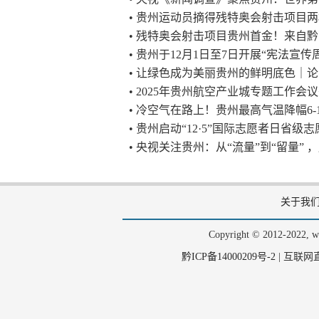
• 贵州运动员摘得残特奥会射击项目
• 残特奥会射击项目贵州首金！来自
• 贵州于12月1日至7日开展“宪法宣传
• 让绿色成为美丽贵州的鲜明底色｜
• 2025年贵州航空产业城专题工作会
• 冷空气在路上！贵州最高气温降幅6-
• 贵州启动“12·5”国际志愿者日省级
• 央视关注贵州：从“流量”到“留量” 
关于我
Copyright © 2012-202
黔ICP备14000209号-2
|
互联网直播