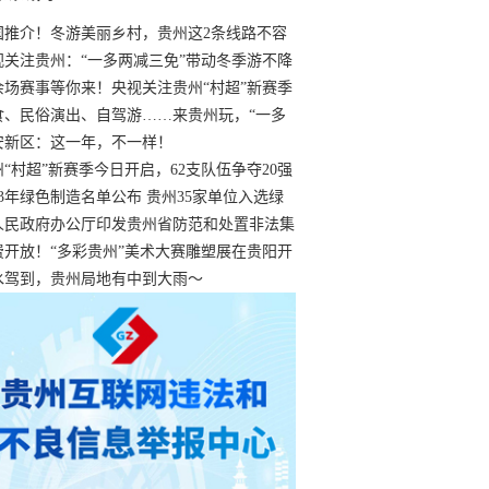
国推介！冬游美丽乡村，贵州这2条线路不容
过
视关注贵州：“一多两减三免”带动冬季游不降
余场赛事等你来！央视关注贵州“村超”新赛季
“打响”
食、民俗演出、自驾游……来贵州玩，“一多
减三免”！
安新区：这一年，不一样！
州“村超”新赛季今日开启，62支队伍争夺20强
额
23年绿色制造名单公布 贵州35家单位入选绿
工厂
人民政府办公厅印发贵州省防范和处置非法集
工作实施细则
费开放！“多彩贵州”美术大赛雕塑展在贵阳开
持续至1月19日
水驾到，贵州局地有中到大雨～