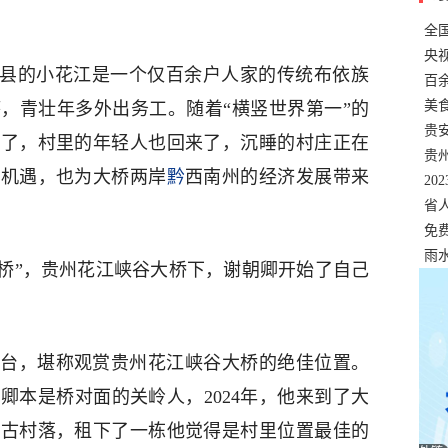
全
错
央
丰县的小花江是一个仅百余户人家的传统布依族
温
百
正式
美
，青壮年多外出务工。随着“横竖世界第一”的
两
贵
来了，村里的年轻人也回来了，沉睡的村庄正在
贵
展机遇，也为大桥两岸
黔
西南州的经济发展带来
名
20
色
省
资
免
展，
雨
高桥”，贵州花江峡谷大桥下，谢朝卿开始了自己
台，堪称观赏贵州花江峡谷大桥的绝佳位置。
卿本是桥对面的关岭人，2024年，他来到了大
的古村落，租下了一栋他觉得是村里位置最佳的