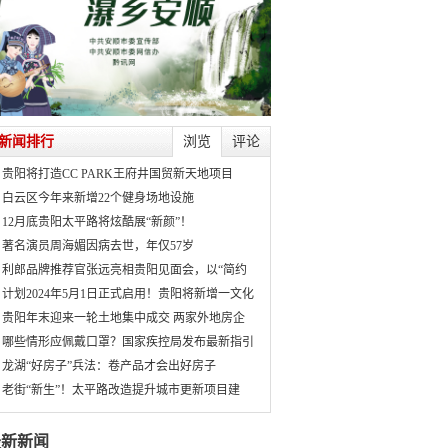
新闻排行
浏览
评论
贵阳将打造CC PARK王府井国贸新天地项目
白云区今年来新增22个健身场地设施
12月底贵阳太平路将炫酷展“新颜”！
著名演员周海媚因病去世，年仅57岁
利郎品牌推荐官张远亮相贵阳见面会，以“简约
计划2024年5月1日正式启用！贵阳将新增一文化
贵阳年末迎来一轮土地集中成交 两家外地房企
哪些情形应佩戴口罩？国家疾控局发布最新指引
龙湖“好房子”兵法：卷产品才会出好房子
老街“新生”！太平路改造提升城市更新项目建
最新新闻