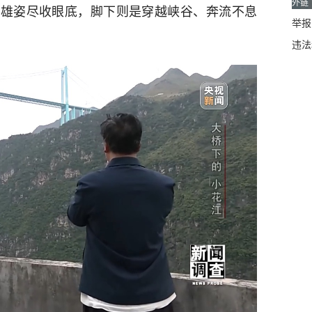
外链
的雄姿尽收眼底，脚下则是穿越峡谷、奔流不息
举报邮
违法