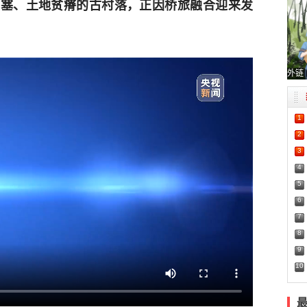
闭塞、土地贫瘠的古村落，正因桥旅融合迎来发
外链
1
2
3
4
5
6
7
8
9
10