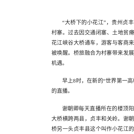
“大桥下的小花江”，贵州贞
村寨。过去因交通闭塞、土地贫瘠
花江峡谷大桥通车，游客与客商
被唤醒。桥旅融合为村寨带来发
机遇。
早上8时，在新的“世界第一
的直播。
谢朝卿每天直播所在的楼顶阳
大桥横跨两县，贞丰和关岭。谢朝
桥另一头贞丰县这个叫作小花江