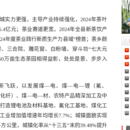
实力更强，主导产业持续强化，2024年茶叶
66.4亿元；茶业赛道更宽，2024年全县新茶饮产
外链
2024年度茶业践行新质生产力县域”榜首；茶乡颜
楼、三合院、雕花窗、白粉墙、穿斗坊“七大元
1
2
60万亩生态茶园相得益彰，处处是景、步步入
3
4
5
6
飞跃，以发展煤—电、煤—电—锂（氟、
7
（化纤）、煤—电—材、农特产品精深加工及中
8
力打造锂电池及材料基地、氟化工基地、煤化工
9
10
工业增加值增速年均增长7.7%；城镇面貌实现
平方公里，城镇化率从“十三五”末的39.48%提升