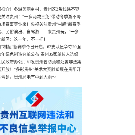
国推介！冬游美丽乡村，贵州这2条线路不容
过
视关注贵州：“一多两减三免”带动冬季游不降
余场赛事等你来！央视关注贵州“村超”新赛季
“打响”
食、民俗演出、自驾游……来贵州玩，“一多
减三免”！
安新区：这一年，不一样！
州“村超”新赛季今日开启，62支队伍争夺20强
额
23年绿色制造名单公布 贵州35家单位入选绿
工厂
人民政府办公厅印发贵州省防范和处置非法集
工作实施细则
费开放！“多彩贵州”美术大赛雕塑展在贵阳开
持续至1月19日
水驾到，贵州局地有中到大雨～