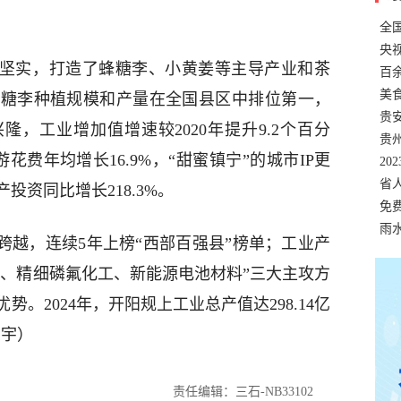
全
错
央
坚实，打造了蜂糖李、小黄姜等主导产业和茶
温
百
正式
美
蜂糖李种植规模和产量在全国县区中排位第一，
两
贵
隆，工业增加值增速较2020年提升9.2个百分
贵
游花费年均增长16.9%，“甜蜜镇宁”的城市IP更
名
20
色
省
产投资同比增长218.3%。
资
免
展，
雨
越，连续5年上榜“西部百强县”榜单；工业产
工、精细磷氟化工、新能源电池材料”三大主攻方
。2024年，开阳规上工业总产值达298.14亿
思宇）
责任编辑：三石-NB33102