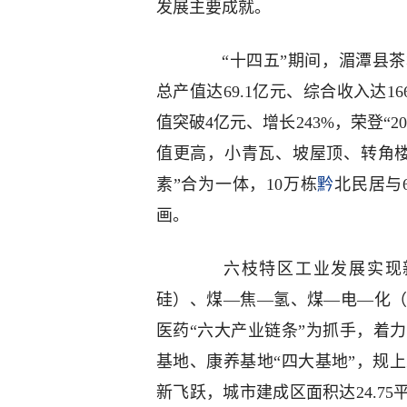
发展主要成就。
“十四五”期间，湄潭县茶城
总产值达69.1亿元、综合收入达1
值突破4亿元、增长243%，荣登“
值更高，小青瓦、坡屋顶、转角
素”合为一体，10万栋
黔
北民居与
画。
六枝特区工业发展实现新
硅）、煤—焦—氢、煤—电—化
医药“六大产业链条”为抓手，着
基地、康养基地“四大基地”，规上
新飞跃，城市建成区面积达24.75