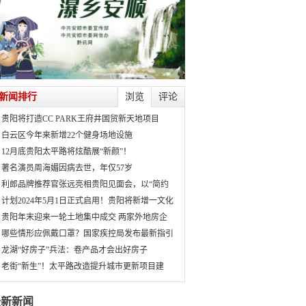
新闻排行
浏览
评论
贵阳将打造CC PARK王府井国贸新天地项目
白云区今年来新增22个健身场地设施
12月底贵阳太平路将炫酷展“新颜”！
著名演员周海媚因病去世，年仅57岁
利郎品牌推荐官张远亮相贵阳见面会，以“简约
计划2024年5月1日正式启用！贵阳将新增一文化
贵阳年末迎来一轮土地集中成交 两家外地房企
哪些情形应佩戴口罩？国家疾控局发布最新指引
龙湖“好房子”兵法：卷产品才会出好房子
老街“新生”！太平路改造提升城市更新项目建
最新新闻