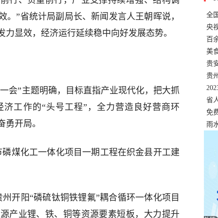
压前行、负重前行，产业支撑持续增强、结构调
全
效。”省统计局副局长、新闻发言人王朝晖说，
错
央
发力显效，经济运行延续稳中向好发展态势。
温
百
正式
美
两
贵
贵
名
20
第一会”主题明确，目标直指产业现代化，把大抓
色
省
经济工作的“头号工程”，全力营造良好营商环
资
免
奋勇开局。
展，
雨
毕节磷煤化工一体化项目一期工程在织金县开工建
贵州开阳“磷硫钛铜铁锂氟”耦合循环一体化项目
能源产业锂、铁、铜等资源要素短板，大力提升