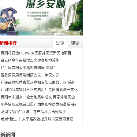
新闻排行
浏览
评论
贵阳将打造CC PARK王府井国贸新天地项目
白云区今年来新增22个健身场地设施
12月底贵阳太平路将炫酷展“新颜”！
著名演员周海媚因病去世，年仅57岁
利郎品牌推荐官张远亮相贵阳见面会，以“简约
计划2024年5月1日正式启用！贵阳将新增一文化
贵阳年末迎来一轮土地集中成交 两家外地房企
哪些情形应佩戴口罩？国家疾控局发布最新指引
龙湖“好房子”兵法：卷产品才会出好房子
老街“新生”！太平路改造提升城市更新项目建
最新新闻