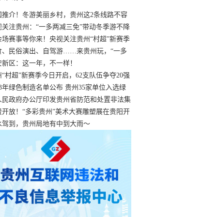
国推介！冬游美丽乡村，贵州这2条线路不容
过
视关注贵州：“一多两减三免”带动冬季游不降
余场赛事等你来！央视关注贵州“村超”新赛季
“打响”
食、民俗演出、自驾游……来贵州玩，“一多
减三免”！
安新区：这一年，不一样！
州“村超”新赛季今日开启，62支队伍争夺20强
额
23年绿色制造名单公布 贵州35家单位入选绿
工厂
人民政府办公厅印发贵州省防范和处置非法集
工作实施细则
费开放！“多彩贵州”美术大赛雕塑展在贵阳开
持续至1月19日
水驾到，贵州局地有中到大雨～