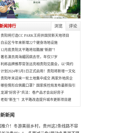
新闻排行
浏览
评论
贵阳将打造CC PARK王府井国贸新天地项目
白云区今年来新增22个健身场地设施
12月底贵阳太平路将炫酷展“新颜”！
著名演员周海媚因病去世，年仅57岁
利郎品牌推荐官张远亮相贵阳见面会，以“简约
计划2024年5月1日正式启用！贵阳将新增一文化
贵阳年末迎来一轮土地集中成交 两家外地房企
哪些情形应佩戴口罩？国家疾控局发布最新指引
龙湖“好房子”兵法：卷产品才会出好房子
老街“新生”！太平路改造提升城市更新项目建
最新新闻
国推介！冬游美丽乡村，贵州这2条线路不容