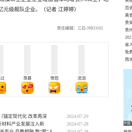
错
央
温
百
1亿元级舰队企业。（记者 江婷婷）
正式
美
两
贵
责任编辑：三石-NB33102
贵
名
20
色
省
资
免
展，
雨
难过
羡慕
愤怒
流泪
”（锚定现代化 改革再深
2024-07-29
外链
同为新材料产业发展注入新
2024-07-28
专业 产教相融 数“聚”人
2024-07-28
举报邮