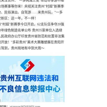
过
视关注贵州：“一多两减三免”带动冬季游不降
余场赛事等你来！央视关注贵州“村超”新赛季
“打响”
食、民俗演出、自驾游……来贵州玩，“一多
减三免”！
安新区：这一年，不一样！
州“村超”新赛季今日开启，62支队伍争夺20强
额
23年绿色制造名单公布 贵州35家单位入选绿
工厂
人民政府办公厅印发贵州省防范和处置非法集
工作实施细则
费开放！“多彩贵州”美术大赛雕塑展在贵阳开
持续至1月19日
水驾到，贵州局地有中到大雨～
箱：qianxun162@163.com