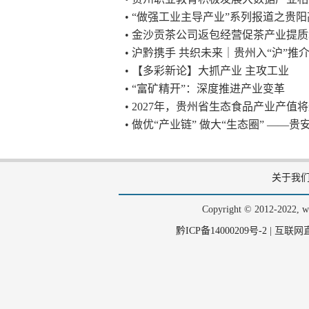
• “做强工业主导产业”系列报道之贵
• 金沙贡茶公司返包经营促茶产业提
• 沪黔携手 共织未来｜贵州入“沪”
• 【多彩新论】大抓产业 主攻工业
• “富矿精开”：深度推进产业变革
• 2027年，贵州省生态食品产业产值将
• 做优“产业链” 做大“生态圈” —
关于我
Copyright © 2012-202
黔ICP备14000209号-2
|
互联网直播